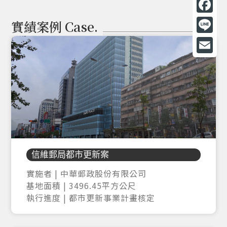
F
實績案例 Case.
a
L
c
i
E
e
n
m
b
e
a
o
i
o
l
k
信維郵局都市更新案
實施者 | 中華郵政股份有限公司
基地面積 | 3496.45平方公尺
執行進度 | 都市更新事業計畫核定