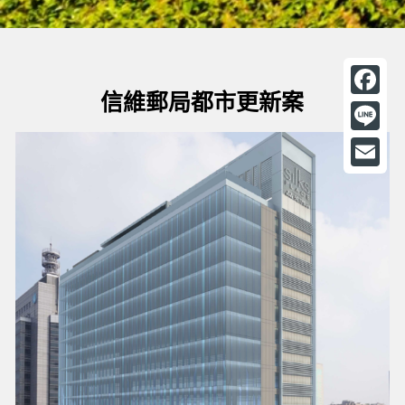
信維郵局都市更新案
F
a
L
c
i
E
e
n
m
b
e
a
o
i
o
l
k