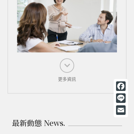
更多資訊
F
a
L
c
i
E
最新動態 News.
e
n
m
b