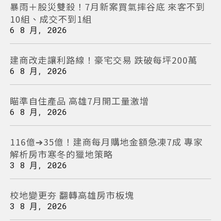
e
暴雨＋股災雙殺！7月新案買氣摔谷底 來客不到
a
o
10組、成交不到1組
i
6 8 月, 2026
o
l
k
建商改走讓利路線！豪宅交易 跌破每坪200萬
6 8 月, 2026
瞄準自住產品 高雄7月開工量激增
6 8 月, 2026
116億➔35億！建商每月購地金額急凍7成 專家
解析房市寒冬的獵地策略
3 8 月, 2026
校地變更夯 翻轉高雄房市板塊
3 8 月, 2026