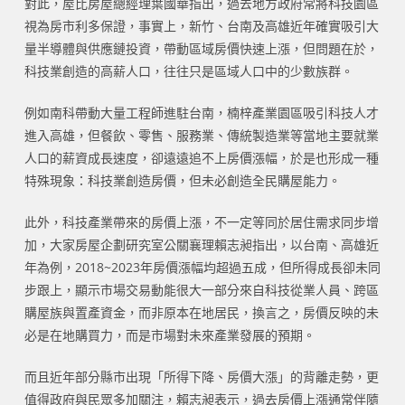
對此，屋比房屋總經理葉國華指出，過去地方政府常將科技園區
視為房市利多保證，事實上，新竹、台南及高雄近年確實吸引大
量半導體與供應鏈投資，帶動區域房價快速上漲，但問題在於，
科技業創造的高薪人口，往往只是區域人口中的少數族群。
例如南科帶動大量工程師進駐台南，楠梓產業園區吸引科技人才
進入高雄，但餐飲、零售、服務業、傳統製造業等當地主要就業
人口的薪資成長速度，卻遠遠追不上房價漲幅，於是也形成一種
特殊現象：科技業創造房價，但未必創造全民購屋能力。
此外，科技產業帶來的房價上漲，不一定等同於居住需求同步增
加，大家房屋企劃研究室公關襄理賴志昶指出，以台南、高雄近
年為例，2018~2023年房價漲幅均超過五成，但所得成長卻未同
步跟上，顯示市場交易動能很大一部分來自科技從業人員、跨區
購屋族與置產資金，而非原本在地居民，換言之，房價反映的未
必是在地購買力，而是市場對未來產業發展的預期。
而且近年部分縣市出現「所得下降、房價大漲」的背離走勢，更
值得政府與民眾多加關注，賴志昶表示，過去房價上漲通常伴隨