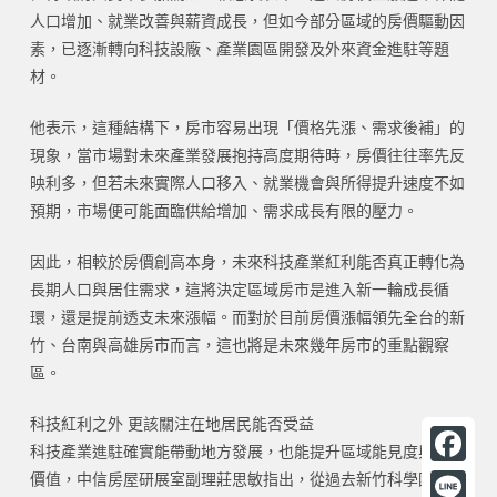
人口增加、就業改善與薪資成長，但如今部分區域的房價驅動因
素，已逐漸轉向科技設廠、產業園區開發及外來資金進駐等題
材。
他表示，這種結構下，房市容易出現「價格先漲、需求後補」的
現象，當市場對未來產業發展抱持高度期待時，房價往往率先反
映利多，但若未來實際人口移入、就業機會與所得提升速度不如
預期，市場便可能面臨供給增加、需求成長有限的壓力。
因此，相較於房價創高本身，未來科技產業紅利能否真正轉化為
長期人口與居住需求，這將決定區域房市是進入新一輪成長循
環，還是提前透支未來漲幅。而對於目前房價漲幅領先全台的新
竹、台南與高雄房市而言，這也將是未來幾年房市的重點觀察
區。
科技紅利之外 更該關注在地居民能否受益
科技產業進駐確實能帶動地方發展，也能提升區域能見度與房市
F
價值，中信房屋研展室副理莊思敏指出，從過去新竹科學園區，