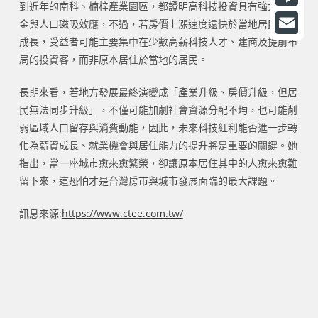
到近年的南科、楠梓產業園區，都證明高科技投資具有強大的資
a
L
金與人口磁吸效應，不過，若房價上漲速度遠快於當地居民收入
c
i
成長，受益者可能主要集中在少數高薪科技人才、建商及提前布
E
e
局的投資客，而非原本居住於當地的居民。
n
m
b
e
a
長期來看，若地方發展最終演變成「產業升級、房價升級，但居
o
民無法同步升級」，不僅可能加劇社會資源分配不均，也可能削
i
o
弱區域人口留存與消費動能，因此，未來科技紅利能否進一步轉
l
化為薪資成長、就業機會與居住能力的提升將是重要的關鍵。她
k
指出，當一座城市愈來愈繁榮，卻讓原本居住其中的人愈來愈難
留下來，這恐怕才是台灣房市與城市發展面臨的最大課題。
訊息來源:
https://www.ctee.com.tw/