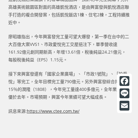
高雄美術館園區對面的高雄凱悅酒店，是由興富發與凱悅酒店聯
手打造的複合開發案，包括凱悅飯店1棟、住宅2棟，工程持續推
近中。
廖昭雄指出，今年興富發完工量可望大爆發，第一季在台中的二
大百億大案VVS1、市政愛悅完工交屋挹注下，單季營收達
161.92億元創同期新高，年增13.61倍，稅後純益24.21億元，
每股稅後純益（EPS）1.15元。
接下來興富發還有「國家企業廣場」、「市政1號院」、「鉑愛
悅」等完工，全年目標完工量790億元。另外興富發綜合持股
15％的潤隆（1808），今年完工量達400多億元，全年業績篤定
F
優於去年。市場預期，興富今年業績可望大幅成長。
a
L
c
訊息來源:
https://www.ctee.com.tw/
i
E
e
n
m
b
e
a