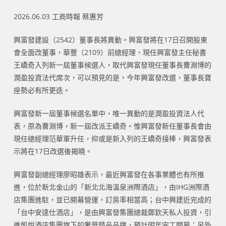
2026.06.03 工商時報 蔡惠芳
興富發建設（2542）董事長將異動。興富發將在17日召開股東
會全面改董事，華豐（2109）前總經理、現任興富發主任秘書
王嶠奇入列新一屆董事候選人，取代興富發現任董事長曹淵博的
潤盈投資法代席次，可以預見的是，今年興富發改選，董事長寶
座勢必有所更迭。
興富發新一屆董事候選名單中，唯一異動的是潤盈投資法人代
表，原為曹淵博，新一屆改派王嶠奇。惟興富發新任董事長會由
現任總經理范華軍升任，抑或是新入列的王嶠奇接棒，興富發表
示將在17日改選後揭曉。
興富發副總經理廖昭雄表示，最近興富發在各事業體也有所推
進，位於新北金山的「新北北海溫泉洲際酒店」，由IHG洲際酒
店集團進駐，並已開幕營運，訂房率相當高；台中興建近完成的
「台中安達仕酒店」，是由興富發集團總裁鄭欽天私人投資，引
進凱悅酒店集團旗下的奢華精品品牌，預計明年完工開幕；另外