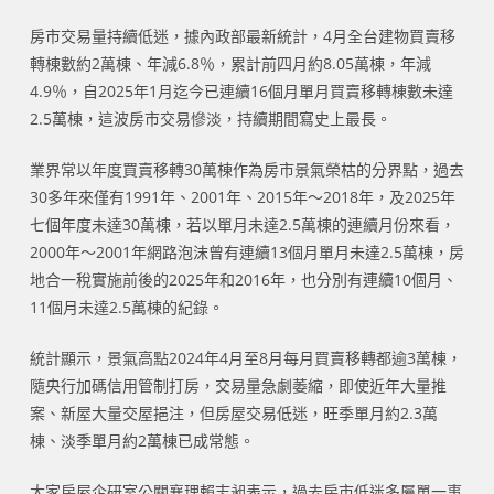
房市交易量持續低迷，據內政部最新統計，4月全台建物買賣移
轉棟數約2萬棟、年減6.8％，累計前四月約8.05萬棟，年減
4.9％，自2025年1月迄今已連續16個月單月買賣移轉棟數未達
2.5萬棟，這波房市交易慘淡，持續期間寫史上最長。
業界常以年度買賣移轉30萬棟作為房市景氣榮枯的分界點，過去
30多年來僅有1991年、2001年、2015年～2018年，及2025年
七個年度未達30萬棟，若以單月未達2.5萬棟的連續月份來看，
2000年～2001年網路泡沫曾有連續13個月單月未達2.5萬棟，房
地合一稅實施前後的2025年和2016年，也分別有連續10個月、
11個月未達2.5萬棟的紀錄。
統計顯示，景氣高點2024年4月至8月每月買賣移轉都逾3萬棟，
隨央行加碼信用管制打房，交易量急劇萎縮，即使近年大量推
案、新屋大量交屋挹注，但房屋交易低迷，旺季單月約2.3萬
棟、淡季單月約2萬棟已成常態。
大家房屋企研室公關襄理賴志昶表示，過去房市低迷多屬單一事