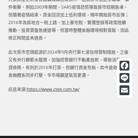
件衝擊，例如2003年期間，SARS疫情恐慌導致房市短期急凍，
但隨著疫情結束，資金回流加上低利環境，隔年開始房市反彈；
2016年為房地合一稅上路，加上豪宅稅、實價登錄等政策陸續
推動，投資買盤急速退場，但當時整體金融環境相對寬鬆，因此
修正時間並未過長。
此次房市空頭起源於2024年9月央行第七波信用管制措施，之後
又有央行鎖緊水龍頭，加強控管銀行不動產放款，導致消費者申
貸排隊，有別於2016年打房、但銀行資金充裕，如今是政策與
金融體系同步打壓，令市場觀望氣氛更濃。
F
a
L
訊息來源:
https://www.ctee.com.tw/
c
i
E
e
n
m
b
e
a
o
i
o