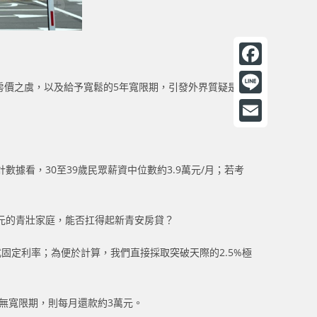
F
房價之虞，以及給予寬鬆的5年寬限期，引發外界質疑是否
a
L
c
i
E
e
n
m
b
數據看，30至39歲民眾薪資中位數約3.9萬元/月；若考
e
a
o
i
o
萬元的青壯家庭，能否扛得起新青安房貸？
l
k
式固定利率；為便於計算，我們直接採取突破天際的2.5%極
若無寬限期，則每月還款約3萬元。