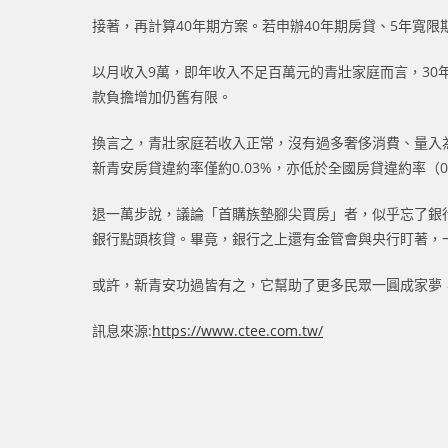
接著，再計算40年期方案。若申辦40年期房貸、5年寬限
以月收入9萬，即年收入不足百萬元的青壯家庭而言，30
款負擔增加仍舊有限。
換言之，青壯家庭若收入正常，沒有過多奢侈消費、量入
新青安房貸違約率僅約0.03%，亦低於全國房貸違約率（
退一萬步說，議論「首購族墊腳尖買房」者，似乎忘了銀
銀行點頭核貸。畢竟，銀行之上還有金管會與央行盯著，
或許，新青安功過皆有之，它幫助了更多民眾一圓成家夢
訊息來源:
https://www.ctee.com.tw/