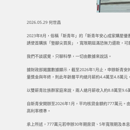
2026.05.29 何世昌
2023年8月，俗稱「新青年」的「新青年安心成家購屋
誘使首購族「墊腳尖買房」，寬限期屆滿恐無力還款，可
我們不談感覺，只聊科學，一切由數據來說話。
據財政部揭露數據顯示，截至2026年1月止，申辦新青安
量獎金與年終，則此年齡層平均總月薪約4.4萬至4.8萬元，
以雙薪青壯族群家庭來說，兩人總月薪收入約8.8萬至9
自新青安開辦至2026年1月，平均核貸金額約777萬元
高利率標準。
承上所述，777萬元若申辦30年期房貸、5年寬限期及本