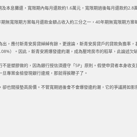
期及本息攤還，寬限期內每月還款約1.6萬元，寬限期過後每月還款約2.8
年期無寬限期方案每月還款金額占收入約三分之一，40年期無寬限期方
為出，應付新青安房貸綽綽有餘。更遑論，新青安房貸戶的貸款負擔率，
0.08%）。因此，新青安將爆發違約潮，成為壓垮房市的稻草，此論述欠
行不是塑膠做的，因為銀行授信須遵守「5P」原則。假使申貸者本身收支
一旦專案金檢發現銀行違規，那就得挨鞭子了。
，卻也間接墊高房價。不管寬期過後會不會爆發違約潮，它的爭議將如影