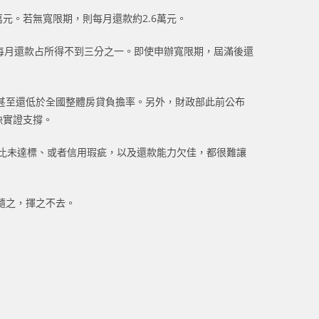
萬元。若無寬限期，則每月還款約2.6萬元。
案每月還款占所得不到三分之一。即使申辦寬限期，屆滿後還
甚至還低於全國整體房貸負擔率。另外，財政部此前公布
缺實證支撐。
比未達標、或者信用瑕疵，以及還款能力欠佳，都很難讓
隨之，揮之不去。