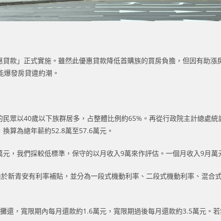
優惠貸款」正式實施。雖然此優惠貸款降低首購族的買房負擔，但因有助漲
能爆發房貸違約潮。
的民眾以40歲以下族群居多，占整體比例約65%。再從行政院主計總處統計
換算為總年薪約52.8萬至57.6萬元。
.6萬元，我們採較低標準，保守的以月收入9萬來作評估。一個月收入9月
。由於新青安有利率補貼，並分為一段式機動利率、二段式機動利率、混合
息攤還，寬限期內每月還款約1.6萬元，寬限期過後每月還款約3.5萬元。