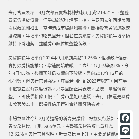
央行官員表示，4月六都買賣移轉棟數較3月減少14.21％，整體
買氣仍處於低檔，但房貸餘額年增率上揚，主要因去年同期美國
關稅政策剛推出，當時造成市場劇烈震盪，間接影響民眾還款速
度減緩，年增率也略見回升，但若拉長來看，房貸餘額年增率仍
維持下降趨勢，整體房市續位於盤整階段。
房貸餘額年增率在2024年9月來到高點11.26％，但隨政府各部
會打炒房措施推出，增速開始放緩，至去年11月已摔破5％，今
年4月4.5％，後續預計仍持續向下放緩，靠向2017年12月的
4.44％。但央行官員強調，其實若回推到2023年以前，目前房
市數據並沒有過度低迷，只是回歸正常表現，呈現「量縮價盤
整」，即使價格修正慢，但房市量能已趨緩，央行目標還是以房
市軟著陸為主，選擇性信用管制會持續滾動檢討。
市場並關注今年7月將退場的新青安房貸，根據央行統計，4月新
青安房貸增加1兆5,965億元，占整體房貸餘額比重升為
F
13.62％。央行官員說明，新青安比重上升，主要是整體房市偏
a