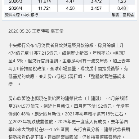
2026.05.26 工商時報 巫其倫
中央銀行公布4月消費者貸款與建築貸款餘額，房貸餘額上升
474億元至11兆7,215億元，續創歷史新高，年增率並小幅回升
至4.5％。但央行官員強調，主要是4月有一波交屋潮，加上去年
4月川普推關稅政策，全球市場震盪，導致房市間接受衝擊，有
低基期的效應，並非房市低迷出現扭轉，「整體軟著陸基調未
變」。
房市軟著陸也顯現在供給面的建築貸款（土建融），4月餘額降
至3兆4,577億元、創近七月新低，單月再下滑152億元，年增率
僅剩0.48％，創近四月新低，2021年初年增率還有18％左右，
至2023年初跌破雙位數，2025年更一度落入負成長，去年第四
季以來大致維持在0～1.5％區間。央行官員分析，建築貸款長期
趨勢來看仍是下降，建商開案量驟減，仍維持審慎觀察態度。