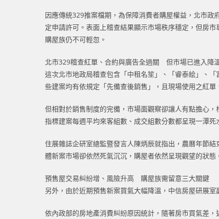
因應傳統329推案檔期，為保障消費者購屋權益，北市政
定申請許可。表面上稽查結果顯示市場秩序穩定，但房市
購屋族仍不可輕忽。
北市329稽查紅單、合約與廣告全過關 但市場已進入降
這次北市地政局稽查包含「中租名笙」、「睿泰絵」、「
些建案均有依規定「先備查後銷售」，且現場使用之紅單
但相對於銷售制度的完備，市場面觀察卻讓人有點擔心，
指標建案每週平均來客組數、成交組數分數都呈現一潭死
住展雜誌企研室總監暨發言人陳炳辰就指出，農曆年節結
體新案市場卻依然死氣沉沉，購屋者依然呈現觀望的狀態
預售屋交易糾紛增、風險升高 購屋族需留意三大關鍵
另外，由於近期預售新案買氣大幅降溫，中信房屋研展室
依內政部的房地產消費糾紛原因統計，隨著房市買氣差，