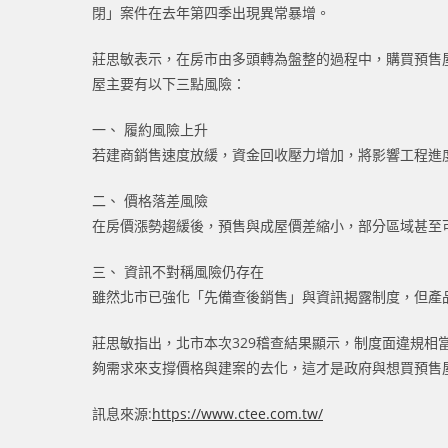
閉」案件在去年第四季出現異常暴增。
莊思敏表示，在房市由多頭轉為盤整的過程中，購買預售
屋主要有以下三點風險：
一、 履約風險上升
若建商銷售速度放緩，資金回收壓力增加，將影響工程進
二、 價格落差風險
在房價漲勢趨緩後，預售與成屋價差縮小，部分區域甚至
三、 資訊不對稱風險仍存在
雖然北市已強化「先備查後銷售」與資訊揭露制度，但產
莊思敏指出，北市本次329稽查結果顯示，制度面違規
夠需求來支撐價格與建案的去化，這才是政府與想買預售
訊息來源:
https://www.ctee.com.tw/