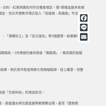
案，合約、紅單與廣告均符合備查規定，僅1案樣品屋未依規
規定，但北市預售市場正陷入「低違規、高風險」市況，
F
a
L
」、「澤暘松江」及「佳元瑞吉」等9個建案，結果顯示這
c
i
E
e
n
m
檔期階段，3月燈號仍維持衰退「黃藍燈」，需求面的追蹤
b
e
a
o
i
議結果，對於房市態度再軟化而微幅鬆綁，送上暖意，但整
o
l
k
該是「交易糾紛」的增加狀況。
疵、房屋漏水與交屋延遲等都頻繁出現，甚至「建商倒