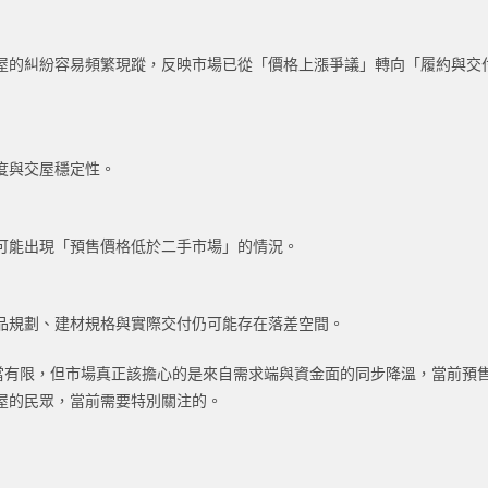
屋的糾紛容易頻繁現蹤，反映市場已從「價格上漲爭議」轉向「履約與交
度與交屋穩定性。
可能出現「預售價格低於二手市場」的情況。
品規劃、建材規格與實際交付仍可能存在落差空間。
相當有限，但市場真正該擔心的是來自需求端與資金面的同步降溫，當前預
屋的民眾，當前需要特別關注的。