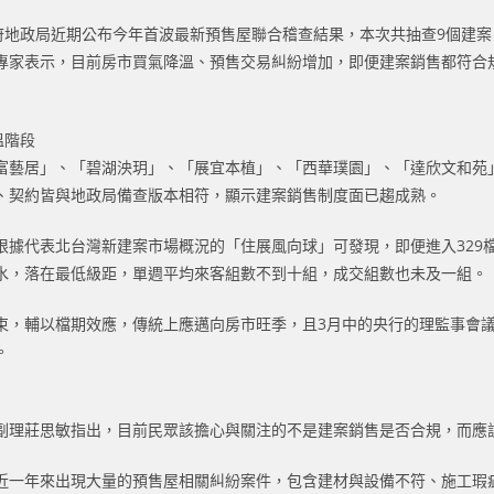
府地政局近期公布今年首波最新預售屋聯合稽查結果，本次共抽查9個建
專家表示，目前房市買氣降溫、預售交易糾紛增加，即便建案銷售都符合
溫階段
富藝居」、「碧湖泱玥」、「展宜本植」、「西華璞園」、「達欣文和苑
、契約皆與地政局備查版本相符，顯示建案銷售制度面已趨成熟。
根據代表北台灣新建案市場概況的「住展風向球」可發現，即便進入329
水，落在最低級距，單週平均來客組數不到十組，成交組數也未及一組。
束，輔以檔期效應，傳統上應邁向房市旺季，且3月中的央行的理監事會
。
副理莊思敏指出，目前民眾該擔心與關注的不是建案銷售是否合規，而應
近一年來出現大量的預售屋相關糾紛案件，包含建材與設備不符、施工瑕