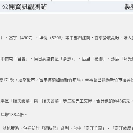
25）、富宇（4907）、坤悅（5206）等中部四建商，首季營收亮眼。
包括台中南屯「君睿」、烏日高鐵特區「夢想+」、后里「禮御」、沙鹿「沐
171％。展望後市，富宇持續加碼新竹布局，董事會已通過新竹市復興段購
台中太平區「順天緮華」與「順天蘊華」等二案完工交屋，合計總銷逾48億
增188.4倍。
」雙軌策略，包括新竹「耀時代」系列、台中「富旺千蘊」、「富旺敦厚