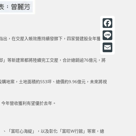
F
法人指出，在交屋入帳效應持續發酵下，四家營建股全年獲利
a
L
c
i
E
光邸」等新建案都將陸續完工交屋，合計總銷逾76億元，將
e
n
m
b
e
a
o
地案，土地面積約553坪、總價約9.96億元，未來將視
i
o
l
k
元，今年營收獲利有望優於去年。
」、「富旺心海綻」，以及彰化「富旺W行館」等案，總