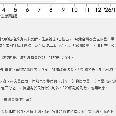
9檔期的拉抬效應尚未醱酵，住展雜誌9日指出，3月北台灣都會區預售市場
有業者回吐超漲價格，落至區域基本行情，以「讓利取量」，加上央行公
，燈號仍亮出維持衰退黃藍燈，分數是37.5分。
行理監事會宣布微幅鬆綁房市管制，雖然政策送暖，但整體預售市場仍死氣
區大案，來客量單周平均都見到雙位數、甚至百組的賞屋量，交易量也來
，僅三分之一，買盤對於央行政策利多、329檔期的刺激，毫無反應。
多，後續賣壓值得留意。
投，與新北市中和、桃園中壢、新竹竹北和竹東的指標案計畫上場，由於下