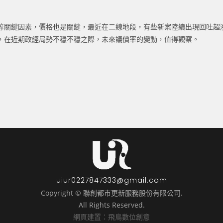
等關鍵因素，價格也是關鍵，最近在二線地段，有些新案陸續出現回吐超
，在近期政經局勢不穩不穩之際，未來議價率的變動，值得觀察。
uiur0227847333@gmail.com
Copyright © 聯創都市更新服務股份有限公司.
All Rights Reserved.
網頁建置：飛鳥數位創意