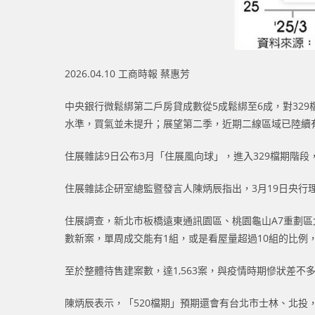
2026.04.10 工商時報 蔡惠芳
中央銀行微鬆綁第二戶房貸成數從5成鬆綁至6成，對32
水準，買氣並未提升；展望第二季，近期二線區域已陸續
住展雜誌9日公布3月「住展風向球」，進入329檔期階段
住展雜誌企研室總監暨發言人陳炳辰指出，3月19日央
住展調查，新北市板橋遠東通訊園區、桃園龜山A7重劃
數新案，單周成交能有1組，或是看屋量超過10組的比例
至於整體待售建案數，達1,563案，與疫情時期慘狀差不
陳炳辰表示，「520檔期」預期還會有台北市士林、北