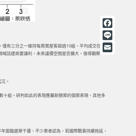
F
a
L
，僅有三分之一維持每周賞屋客超過10組、平均成交在1組
c
開喊話建商要讓利，未來議價空間是否擴大，值得觀察。
i
E
e
n
m
b
e
a
o
沉沉。
i
o
到數十組。研判如此的表現應屬新開案的個案表現，其他多
l
k
半年面臨選舉干擾，不少業者認為，若國際戰事持續拖延，