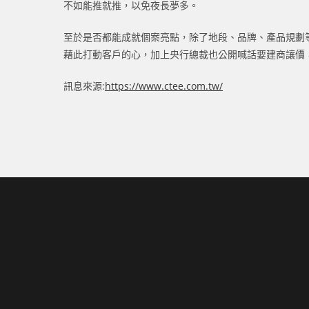
不如能推就推，以免夜長夢多。
至於是否都能成就個案亮點，除了地段、品牌、產品規劃
藉此打動客戶的心，加上央行總裁也公開喊話要建商讓價
訊息來源:
https://www.ctee.com.tw/