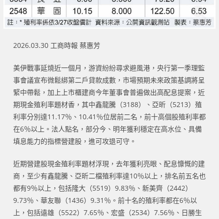
2026.03.30 工商時報 蔡惠芳
美伊戰事延燒近一個月，游資紛紛尋求避風港，央行第一季理監
事會議宣布微鬆綁第二戶貸款成數，市場預期未來政策基調將呈
緊中帶鬆，加上上市櫃建商今年董事會普遍做出高配息提案，近
期現金殖利率題材香，其中鑫龍騰（3188）、亞昕（5213）殖
利率分別達11.17％、10.41％位居前二名，前十高個股殖利率都
在6％以上。法人點名，部分今、明年獲利穩定在高水位、具備
填息能力的指標營建股，進可攻退可守。
近期營建股現金殖利率題材浮現，去年獲利亮眼、配息慷慨的建
商，至少有鑫龍騰、亞昕二檔殖利率達10％以上，排名前五名也
都有9％以上，包括隆大（5519）9.83％、新美齊（2442）
9.73％、華友聯（1436）9.31％。前十名的殖利率都在6％以
上，包括遠雄（5522）7.65％、宏盛（2534）7.56％、日勝生