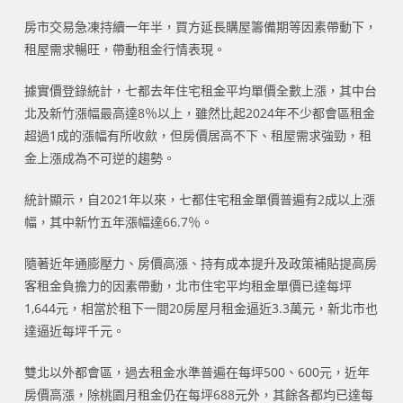
房市交易急凍持續一年半，買方延長購屋籌備期等因素帶動下，
租屋需求暢旺，帶動租金行情表現。
據實價登錄統計，七都去年住宅租金平均單價全數上漲，其中台
北及新竹漲幅最高達8％以上，雖然比起2024年不少都會區租金
超過1成的漲幅有所收歛，但房價居高不下、租屋需求強勁，租
金上漲成為不可逆的趨勢。
統計顯示，自2021年以來，七都住宅租金單價普遍有2成以上漲
幅，其中新竹五年漲幅達66.7％。
隨著近年通膨壓力、房價高漲、持有成本提升及政策補貼提高房
客租金負擔力的因素帶動，北市住宅平均租金單價已達每坪
1,644元，相當於租下一間20房屋月租金逼近3.3萬元，新北市也
達逼近每坪千元。
雙北以外都會區，過去租金水準普遍在每坪500、600元，近年
房價高漲，除桃園月租金仍在每坪688元外，其餘各都均已達每