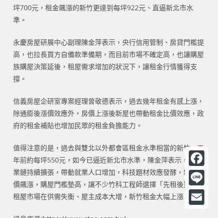
坪700元，租金飆漲的新竹更達到每坪922元、直逼新北市水
準。
永慶房屋研展中心副理陳金萍表示，央行信用管制、房貸門檻提
高，也拉長買方自備款準備期，而目前市場不確定高，也讓購屋
族購屋決策延後，租屋需求增加的狀況下，讓租金行情獲得支
撐。
信義房屋企研室專案經理曾敬德表示，過去幾年租金有感上漲，
除通膨後漲價效應外，房價上漲後新屋也帶動租金比價效應，政
府的租金補貼也增加民眾的租金負擔能力。
值得注意的是，過去與雙北以外都會區租金水準相當的新竹，五
年前約每坪550元，如今已逼近新北市水準，陳金萍表示，AI產
業鏈持續擴張，帶動就業人口增加，科技題材效應發酵，新竹房
F
價飆漲，購屋門檻墊高，讓不少竹科工程師選擇「先租後買」，
a
L
租屋市場在供需失衡、屋主成本大增，新竹租金大幅上漲。
c
i
E