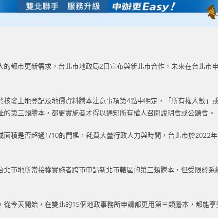
大的都市更新需求，台北市地政局2日宣布與新北市合作，未來在台北市
核發土地登記及地價資料謄本注意事項第4點中明定，「所有權人數」或「
址的第三類謄本，都更實施者才得以通知所有權人召開說明會或公聽會。
面積是否超過1/10的門檻，耗費大量行政人力與時間，台北市於202
台北市地所常接獲實施者跨市申請新北市轄區的第三類謄本，但受限於系
，從今天開始，在雙北的15個地政事務所申請都更用第三類謄本，都能享