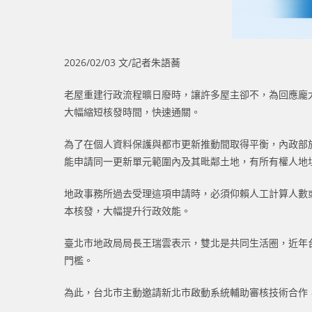
2026/02/03 文/記者朱語蕎
老屋重建行政流程曠日廢時，讓許多屋主卻不，為回應龐
大幅縮短核發時間，快速通關。
為了在個人資料保護與都市更新推動間取得平衡，內政部於
能申請同一更新單元範圍內及其毗鄰土地，有所有權人地
地政事務所過去受理這項申請時，必須仰賴人工計算人數或
本核發，大幅提升行政效能。
臺北市地政局局長王瑞雲表示，雙北是共同生活圈，近年
門檻。
為此，台北市主動邀請新北市啟動系統輔助審核技術合作