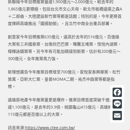
新聯陽今年目標推案量達1,900億元～2,000億元，較去年的
1,865億元更積極，包括台北市文心天母、新北市板橋遠揚之森A
＋二部曲、大陸建設新竹案等都是話題；特別的是，今年更將首
度揮師高雄推出「國揚鉑御」，且北竹中南全台重兵部署。
創意家今年目標推案635億元，遠高於去年的516億元，百億級
大案有三井國泰案、台南欣巴巴案、暉騰五堵案、恆悅內湖案、
樺輝詠鑄案等。另今年有可能加碼接到新案，估計有200億元～
300億元，全年推案馬力強。
新理想廣告今年推案目標增至700億元，家悅家泰興華案、松竹
敦寓、亞昕大仁案、皇普MOMA二期、祐杰中路案等都是指
標。
遠雄房地產今年推案量更是爆炸，推案目標首度突破千億大關、
F
達1,100億元，是去年的3.9倍，桃園龜山415億元、高雄楠梓
a
L
115億元都是百億以上的大案。
c
i
E
訊息來源:
https://www.ctee.com.tw/
e