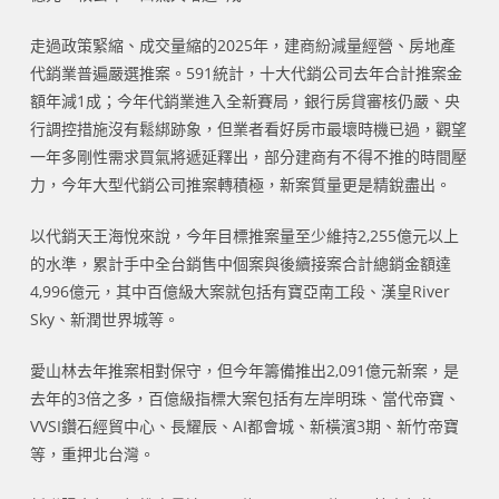
走過政策緊縮、成交量縮的2025年，建商紛減量經營、房地產
代銷業普遍嚴選推案。591統計，十大代銷公司去年合計推案金
額年減1成；今年代銷業進入全新賽局，銀行房貸審核仍嚴、央
行調控措施沒有鬆綁跡象，但業者看好房市最壞時機已過，觀望
一年多剛性需求買氣將遞延釋出，部分建商有不得不推的時間壓
力，今年大型代銷公司推案轉積極，新案質量更是精銳盡出。
以代銷天王海悅來說，今年目標推案量至少維持2,255億元以上
的水準，累計手中全台銷售中個案與後續接案合計總銷金額達
4,996億元，其中百億級大案就包括有寶亞南工段、漢皇River
Sky、新潤世界城等。
愛山林去年推案相對保守，但今年籌備推出2,091億元新案，是
去年的3倍之多，百億級指標大案包括有左岸明珠、當代帝寶、
VVSI鑽石經貿中心、長耀辰、AI都會城、新橫濱3期、新竹帝寶
等，重押北台灣。