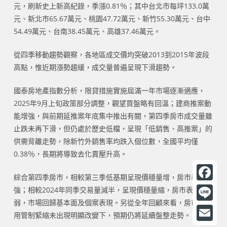
元，刷新史上新高紀錄，季漲0.81％；其中台北市每坪133.0萬
元、新北市65.67萬元、桃園47.72萬元、新竹55.30萬元、台中
54.49萬元、台南38.45萬元、高雄37.46萬元。
從四季移動趨勢觀察，各地區成交價均突破2013到2015年波段
高點，惟近期漲勢趨緩，成交量普遍呈現下滑趨勢。
國泰房地產指數分析，限貸措施實施屆滿一年市場逐漸適應，
2025年9月上旬政策部分調整，觀望買盤略有回溫；建商推案動
能增強，與前期延推案年底集中推出有關，第四季房市成交量雖
止跌未再下滑，但仍處於歷史低檔，呈現「低銷售、高推案」的
供需背離走勢，除新竹外銷售率均跌入個位數，全國平均僅
0.38％，長期將導致去化賣壓升高。
綜合第四季房市，相較第三季低基期呈現價穩量增，房市表現偏
F
強；相較2024年同季交易量減半，呈現價穩量縮，房市表現偏
弱，市場回歸基本面及個案表現。另從全年回顧來看，房市在信
a
L
用管制緊縮未出現明顯改變下，預期仍將延續盤整走勢。
c
i