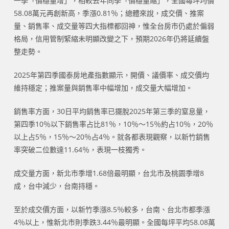
一季「價穩量增」，相較去年同季「價穩量縮」，全國每坪均價
58.08萬元再創新高，季漲0.81％；總體來說，成交價、推案
量、銷售率、成交量等四大指標都回神，惟全台房市仍處於偏弱
格局，信用管制緊縮未明顯改變之下，預期2026年仍將延續盤
整走勢。
2025年第四季國泰房地產指數顯示，開價、議價率、成交價均
維持穩定；推案量與銷售率中幅增加，成交量大幅增加。
銷售率方面，30日平均銷售率已擺脫2025年第三季的窒息量，
第四季10％以下銷售率占比81％，10％～15％約占10％，20％
以上占5％，15％～20％占4％。就各都表現觀察，以新竹銷售
率突破二位數達11.64％，表現一枝獨秀。
成交量方面，新北市季增1.68倍最明顯，台北市及桃園季增8
成，台中減少，台南持穩。
至於成交價方面，以新竹季漲8.5％較多，台南、台北市都季漲
4％以上，惟新北市則季跌3.44％最明顯。全國每坪平均58.08萬