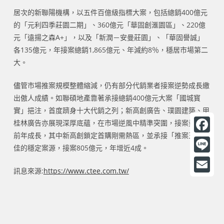
居次的新聯陽機構，以五件百億級指標大案，包括總銷400億元
的「元利四季莊園二期」、360億元「華固創滙園區」、220億
元「遠揚之森A+」，以及「新潤－安曼莊園」、「華固譽誠」
各135億元，年接案總銷1,865億元、年減約8％，穩居市場第二
大。
儘管市場推案規模整體縮減，仍有部分代銷業者接案逆勢成長繳
出傲人成績。如聯碩地產靠著承接總銷400億元大案「國城寳
實」挹注，首度躋身十大代銷之列；新高創廣告、璞園建築、甲
桂林廣告亦展現深厚底蘊，在市場逆風中精準突圍，接案量均較
前年成長，其中新高創鎖定首購剛需熱區，並承接「推案王」寶
F
佳的穩定案源，接案805億元，年增近4成。
a
L
訊息來源:
https://www.ctee.com.tw/
c
i
E
e
n
m
b
e
a
o