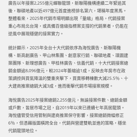
廣告以年接案2,255億元蟬聯龍頭，新聯陽機構連續二年緊追其
後，聯碩地產以近497億元首度進榜排名第六，堪稱年度黑馬。
整體看來，2025年代銷市場明顯出現「量縮」格局，代銷接案
重心布局北台灣，或具備百億級指標案支撐的代銷業者，仍能在
逆風中展現穩健的接案實力。
統計顯示，2025年全台十大代銷依序為海悅廣告、新聯陽機
構、新高創廣告、甲山林集團、創意家行銷、聯碩地產、璞園建
築團隊、新理想廣告、甲桂林廣告、信義代銷，十大代銷接案總
銷金額逾8,096億元，較2024年萎縮逾1成，反映去年房市在政
策調控與買氣降溫的雙重夾擊下，買賣移轉棟數大減25.5％、十
大建商推案總銷大減3成，進而衝擊代銷市場接案規模。
海悅廣告2025年接案總銷2,255億元，無論接案件數、總銷金額
或戶數，皆居市場之冠，自2019年以來已連續七年高居龍頭。
海悅儘管受信用管制與建商推案保守影響，接案總銷微幅修正
6％，但憑藉版圖橫跨全台，代銷與營建雙軌並進的策略，穩坐
代銷龍頭地位。