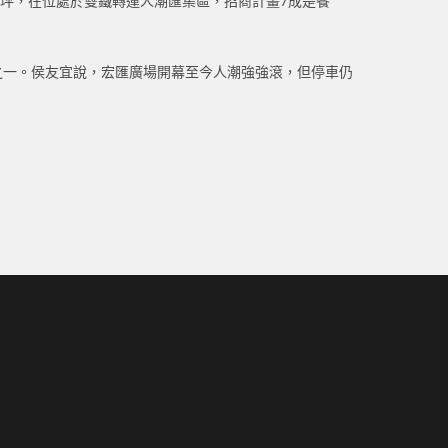
00坪，在位處於雙鐵轉運人潮匯集區，招商計畫7成是餐
者之一。侯友宜說，宏匯廣場開幕至今人潮強強滾，但停車仍