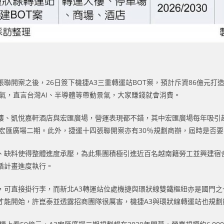
開案之後，26日簽下機捷A3三重轉運站BOT案，預計斥資86億元打造，
景氣，直言台灣AI、半導體等帶動景氣，大家賺錢就會消費。
樓、凱悅嘉軒酒店與宏匯廣場，營運表現都不錯，其中宏匯廣場每年吸引超
與宏匯廣場二期。此外，捷運十四張聯開案亦有30％規劃商辦，屆時是否
、缺料使得整體進度承壓，為此集團積極引進近百名越南籍勞工並興建宿
循計畫進度執行。
，可直接掛行李，而新北A3轉運站位處機捷與環狀線雙鐵樞紐亦是國門
才能開始，許崑泰並透露招商團隊很厲害，機捷A3與環狀線轉運站也規劃