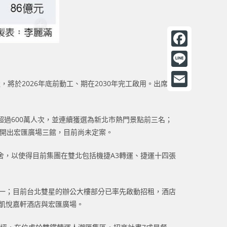
F
a
L
將於2026年底前動工、期在2030年完工啟用。出席簽
c
i
E
e
n
m
b
過600萬人次，並連續獲選為新北市熱門景點前三名；
e
a
要開出宏匯廣場三館，目前尚未定案。
o
i
o
舍，以使得目前集團在雙北包括機捷A3轉運、捷運十四張
l
k
之一；目前台北雙星的辦公大樓部分已率先啟動招租，酒店
凱悅嘉軒酒店與宏匯廣場。