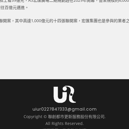
標上看59億元，A3宏匯廣場二期規劃趕在2029年開幕，營業規模約6,0
績往百億元邁進。
聯開案，其中高達1,000億元的十四張聯開案，宏匯集團也是參與的業
uiur0227847333@gmail.com
Copyright © 聯創都市更新服務股份有限公司.
All Rights Reserved.