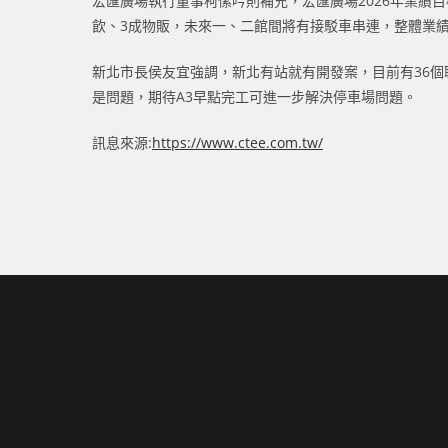
宏匯廣場執行董事柯愫吟則補充，宏匯廣場2026年業績目
飲、3成物販，未來一、二館間將有接駁車串連，整體業
新北市長侯友宜強調，新北有站就有開發案，目前有36個
是問題，期待A3早點完工可進一步解決停車場問題。
訊息來源:
https://www.ctee.com.tw/