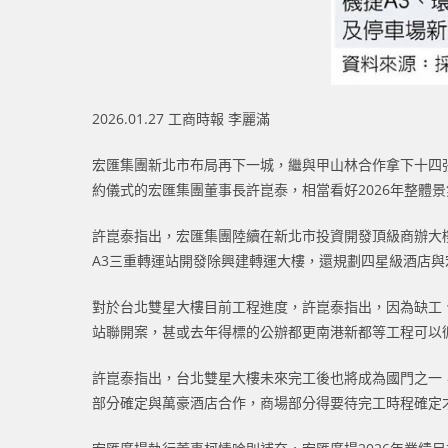
2026.01.27 工商時報 李麗滿
宏匯集團新北市布局再下一城，繼與甲山林合作拿下十四張聯
約儀式的宏匯集團董事長許崑泰，相當看好2026年整體
許崑泰指出，宏匯集團陸續在新北市投資開發頂級商辦大
A3三重轉運站開發除興建轉運大樓，還規劃四星級酒店
對於台北雙星大樓目前工程進度，許崑泰指出，因為缺工
站聯開案，甚或去年得標的公辦都更南港新都等工程可以
許崑泰指出，台北雙星大樓未來完工後也將成為國門之一
部分確定與萬豪酒店合作，商場部分得要待完工時程確定