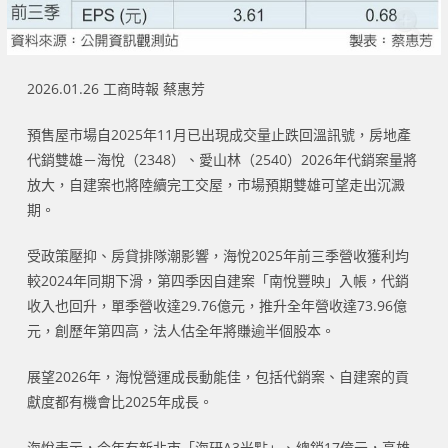
2026.01.26 工商時報 蔡惠芳
預售屋市場自2025年11月已出現成交量止跌回溫訊號，房地產
代銷雙雄－海悅（2348）、愛山林（2540）2026年代銷案量將
放大，自建案也將陸續完工交屋，市場預期雙雄可望走出沉澱
期。
受政策壓抑、房貸排隊潮影響，海悅2025年前三季營收獲利均
較2024年同期下滑，第四季因自建案「南悅豐映」入帳，代銷
收入也回升，單季營收達29.76億元，推升全年營收達73.96億
元，創歷年第四高，法人估全年將賺逾半個股本。
展望2026年，海悅營運成長動能佳，包括代銷案、自建案的貢
獻度都有機會比2025年成長。
海悅表示，今年有新北市「海研A3光點」、總銷17億元，高雄