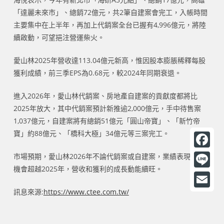
「達麗未來市」、總銷72億元，共2筆自建案會完工，入帳時間
主要集中在上半年，再加上代銷案全台已握有4,996億元，將陸
續啟動，可望挹注營運柴火。
愛山林2025年營收達113.04億元新高，惟因股本膨脹稀釋每股
獲利成績，前三季EPS為0.68元，較2024年同期衰退。
進入2026年，愛山林代銷案、房地產自建案的貢獻度都將比
2025年放大，其中代銷案預計新推逾2,000億元，手中待售案
1,037億元，自建案將有總銷51億元「圓山帝寶」、「新竹帝
寶」約88億元、「橋科大極」34億元等三案完工。
F
市場預期，愛山林2026年不論代銷案或自建案，業績表現都有
機會超越2025年，營收和獲利的成長動能續旺。
a
L
c
i
訊息來源:
https://www.ctee.com.tw/
E
e
n
m
b
e