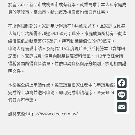
於臺北市、新北市或桃園市或有就學、就業需求；本人及家庭成
員於基隆市、臺北市、新北市及桃園市均無自有住宅。
在所得限制部分，家庭年所得須在144萬元以下，且家庭成員每
人每月平均所得不超過59,150元；此外，家庭成員所持有不動產
總價值低於新臺幣675萬元，持有動產價值低於479萬元。
申請人應備妥申請人及配偶115年度現戶全戶戶籍謄本（含詳細
記事）、家庭成員1個月內財產歸屬資料清單、113年度綜合所
得稅各類所得資料清單，並依申請資格與身分類別，檢附相關證
明文件。
本案採全線上申請作業，民眾請至國家住都中心申請系統辦理，
F
完成線上填寫並送出申請，即可完成申請程序，全天候24小時、
假日亦可申請。
a
L
c
訊息來源:
https://www.ctee.com.tw/
i
E
e
n
m
b
e