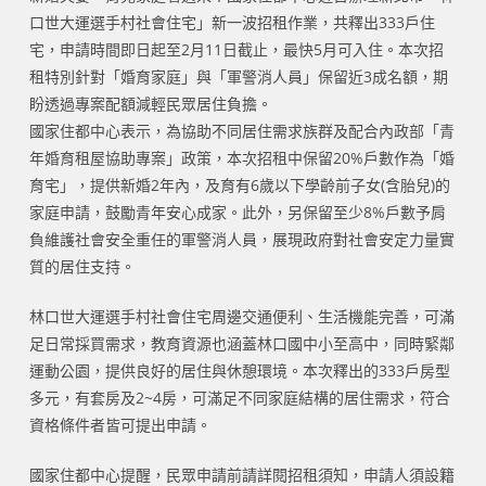
口世大運選手村社會住宅」新一波招租作業，共釋出333戶住
宅，申請時間即日起至2月11日截止，最快5月可入住。本次招
租特別針對「婚育家庭」與「軍警消人員」保留近3成名額，期
盼透過專案配額減輕民眾居住負擔。
國家住都中心表示，為協助不同居住需求族群及配合內政部「青
年婚育租屋協助專案」政策，本次招租中保留20%戶數作為「婚
育宅」，提供新婚2年內，及育有6歲以下學齡前子女(含胎兒)的
家庭申請，鼓勵青年安心成家。此外，另保留至少8%戶數予肩
負維護社會安全重任的軍警消人員，展現政府對社會安定力量實
質的居住支持。
林口世大運選手村社會住宅周邊交通便利、生活機能完善，可滿
足日常採買需求，教育資源也涵蓋林口國中小至高中，同時緊鄰
運動公園，提供良好的居住與休憩環境。本次釋出的333戶房型
多元，有套房及2~4房，可滿足不同家庭結構的居住需求，符合
資格條件者皆可提出申請。
國家住都中心提醒，民眾申請前請詳閱招租須知，申請人須設籍