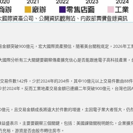
金額突破900億元，宏大國際資產預估，隨著美台關稅底定，2026年工業
大國際分析有三大關鍵要觀察傳產擴充信心是否能跟進電子高科技產業，
交易件數142件，少於2024年的204件，其中10億元以上交易件數由88
於2024年。反而工業地產交易金額已連續二年突破900億元，台灣也因
,000億元，且交易金額成長將遠大於件數的增速，主因電子業大者恆大，
交量，陳益盛表示，主要要觀察三個關鍵，包括：美國課徵關稅明朗化，企業
仍充裕，游資是否由股市轉往房市。