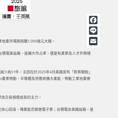
F
a
L
地產市場將挑戰1,000億元大關。
c
i
E
台積電美設廠，是擴大市占率、還是有產業及人才外移隱
e
n
m
b
e
a
o
件減少為51件，主因在於2025年4月美國宣布「對等關稅」
i
AI產業帶動，半導體及供應商擴大產能，帶動工業地產需
o
l
k
仍然為交易規模成長的主力。
擴充信心回溫，傳產能否跟進電子業；台積電去美國設廠，是