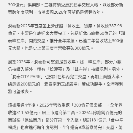
300億元」俱樂部。三雄持續受惠於建案交屋入帳，以及部分新
案跨年度認列，市場樂觀2026年可望仍是個豐收年。
潤泰新2025年首度坐上營建股「營收王」寶座，營收達387.98
億元，主要是年底迎來大案完工，包括新北市總銷60億元的「潤
泰峰左岸」開始交屋，推升全年業績，已連二年營收站上300億
元大關，也是史上第三度年營收突破300億元。
展望2026年，潤泰新可望還是豐收年，除「峰左岸」部分戶數
仍持續入帳外，還有「松濤苑」及「峰左岸」持續認列。另外，
「潤泰CITY PARK」也預計在年內完工交屋，再加上商辦大案、
總銷逾200億元的「潤泰南港玉成廣場」若成功脫手，全年獲利
將可望破表。
遠雄睽違4年後，2025年營收重返「300億元俱樂部」，全年營
收達311.53億元，居上市建商第二高。2026年除總銷百億元的
商辦案「遠雄商舟」部分在第一季入帳，總銷181億元「台中幸
福成」也會進行跨年度認列，全年還有9筆新案將完工交屋，總