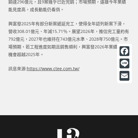
銷達296億元，且9案幾乎已近完銷；市場預期，遠雄今年業績
能見度高，成長動能仍看俏。
興富發2025年有部分新案遞延完工，使得全年認列新案下滑，
營收308.01億元、年減15.71％。展望2026年，推估完工量約有
792億元，2027年也維持在743億元水準、2028年750億元。市
場預期，若工程進度如期且銷售順利，興富發2026年業績將有
機會超越2025年。
F
訊息來源:
https://www.ctee.com.tw/
a
L
c
i
E
e
n
m
b
e
a
o
i
o
l
k