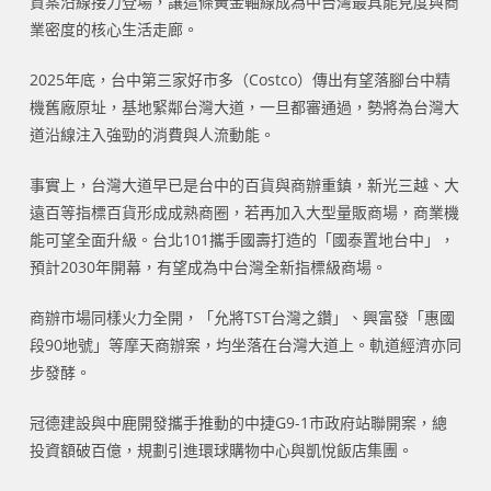
資案沿線接力登場，讓這條黃金軸線成為中台灣最具能見度與商
業密度的核心生活走廊。
2025年底，台中第三家好市多（Costco）傳出有望落腳台中精
機舊廠原址，基地緊鄰台灣大道，一旦都審通過，勢將為台灣大
道沿線注入強勁的消費與人流動能。
事實上，台灣大道早已是台中的百貨與商辦重鎮，新光三越、大
遠百等指標百貨形成成熟商圈，若再加入大型量販商場，商業機
能可望全面升級。台北101攜手國壽打造的「國泰置地台中」，
預計2030年開幕，有望成為中台灣全新指標級商場。
商辦市場同樣火力全開，「允將TST台灣之鑽」、興富發「惠國
段90地號」等摩天商辦案，均坐落在台灣大道上。軌道經濟亦同
步發酵。
冠德建設與中鹿開發攜手推動的中捷G9-1市政府站聯開案，總
投資額破百億，規劃引進環球購物中心與凱悅飯店集團。