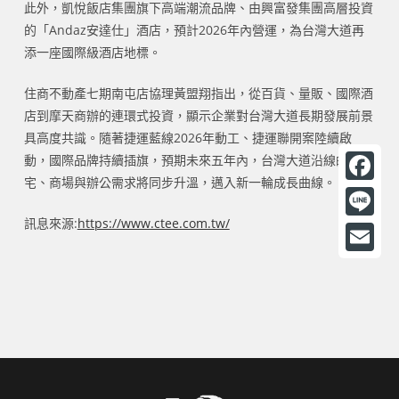
此外，凱悅飯店集團旗下高端潮流品牌、由興富發集團高層投資
的「Andaz安達仕」酒店，預計2026年內營運，為台灣大道再
添一座國際級酒店地標。
住商不動產七期南屯店協理黃盟翔指出，從百貨、量販、國際酒
店到摩天商辦的連環式投資，顯示企業對台灣大道長期發展前景
具高度共識。隨著捷運藍線2026年動工、捷運聯開案陸續啟
動，國際品牌持續插旗，預期未來五年內，台灣大道沿線的住
宅、商場與辦公需求將同步升溫，邁入新一輪成長曲線。
F
a
訊息來源:
https://www.ctee.com.tw/
L
c
i
E
e
n
m
b
e
a
o
i
o
l
k