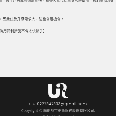
加，去年戶數成長速度加快，背後因素包括單身族群增加，核心家庭增加
態，因此住房升級需求大，這也會是機會。
行信用管制措施不會太快鬆手】
uiur0227847333@gmail.com
Copyright © 聯創都市更新服務股份有限公司.