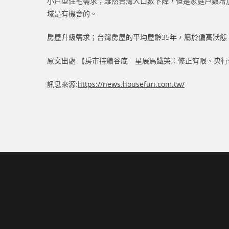
小戶型住宅需求；雖然台灣人口數下降，但是家庭戶數增
域是有機會的。
房屋升級需求；台灣房屋的平均屋齡35年，屬於偏高狀
原文出處 【房市持續谷底 星展馬鐵英：修正有限、央
訊息來源:
https://news.housefun.com.tw/