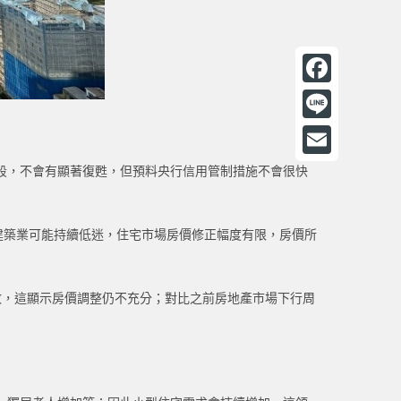
F
a
L
c
i
E
段，不會有顯著復甦，但預料央行信用管制措施不會很快
e
n
m
b
e
a
，建築業可能持續低迷，住宅市場房價修正幅度有限，房價所
o
i
o
l
k
數，這顯示房價調整仍不充分；對比之前房地產市場下行周