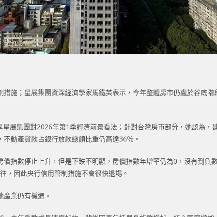
制措施；星展集團資深經濟學家馬鐵英表示，今年整體房市仍處於谷底階
分享星展集團對2026年第1季經濟前景看法；針對台灣房市部分，她認為
，不動產貸款占銀行放款總額比重仍高達36％。
房價指數停止上升，但是下跌不明顯，房價指數年增率仍為0，沒有到負
若以往，因此央行信用管制措施不會很快退場。
地產業仍有機遇。