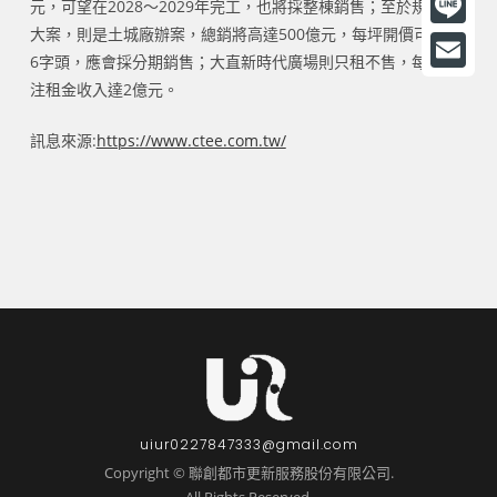
元，可望在2028～2029年完工，也將採整棟銷售；至於規模最
a
大案，則是土城廠辦案，總銷將高達500億元，每坪開價可望上
L
6字頭，應會採分期銷售；大直新時代廣場則只租不售，每年挹
c
i
E
注租金收入達2億元。
e
n
m
b
訊息來源:
https://www.ctee.com.tw/
e
a
o
i
o
l
k
uiur0227847333@gmail.com
Copyright © 聯創都市更新服務股份有限公司.
All Rights Reserved.