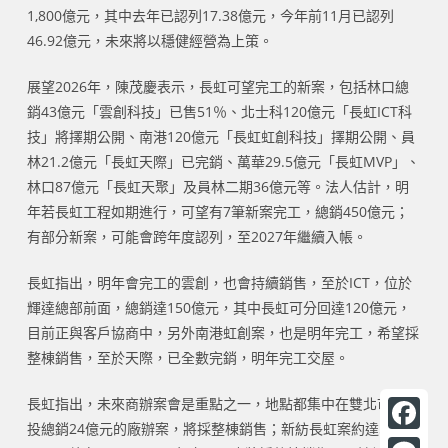
1,800億元，其中去年已認列17.38億元，今年前11月已認列
46.92億元，未來將以穩健經營為上策。
展望2026年，陳茂慶表示，長虹可望完工的新案，包括林口總
銷43億元「雲創科技」已售51％、北士科120億元「長虹ICT科
技」將擇期公開、南港120億元「長虹虹創科技」擇期公開、員
林21.2億元「長虹天際」已完銷、萬華29.5億元「長虹MVP」、
林口87億元「長虹天聚」及員林二期36億元等。法人估計，明
年若長虹工程如期進行，可望有7筆新案完工，總銷450億元；
有部分新案，可能會跨年度認列，至2027年繼續入帳。
長虹指出，明年會完工的雲創，也會持續銷售，至於ICT，位於
輝達總部前面，總銷達150億元，其中長虹可分回達120億元，
目前正與客戶協商中，另外南港虹創案，也是明年完工，希望採
整棟銷售，至於天際，已全數完銷，明年完工交屋。
長虹指出，未來商辦案會是重點之一，地點都集中在雙北市。北
投總銷24億元的廠辦案，將採整棟銷售；新紡長虹案約達50億
F