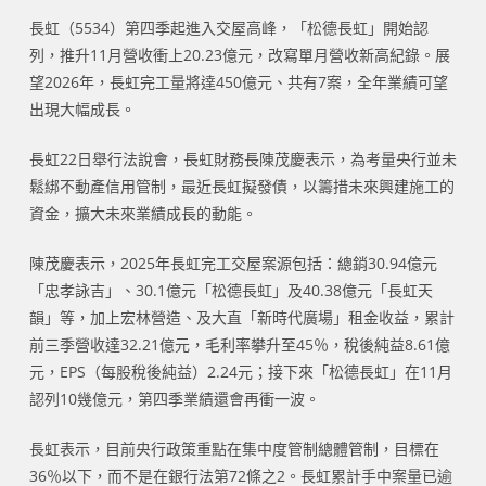
長虹（5534）第四季起進入交屋高峰，「松德長虹」開始認
列，推升11月營收衝上20.23億元，改寫單月營收新高紀錄。展
望2026年，長虹完工量將達450億元、共有7案，全年業績可望
出現大幅成長。
長虹22日舉行法說會，長虹財務長陳茂慶表示，為考量央行並未
鬆綁不動產信用管制，最近長虹擬發債，以籌措未來興建施工的
資金，擴大未來業績成長的動能。
陳茂慶表示，2025年長虹完工交屋案源包括：總銷30.94億元
「忠孝詠吉」、30.1億元「松德長虹」及40.38億元「長虹天
韻」等，加上宏林營造、及大直「新時代廣場」租金收益，累計
前三季營收達32.21億元，毛利率攀升至45％，稅後純益8.61億
元，EPS（每股稅後純益）2.24元；接下來「松德長虹」在11月
認列10幾億元，第四季業績還會再衝一波。
長虹表示，目前央行政策重點在集中度管制總體管制，目標在
36％以下，而不是在銀行法第72條之2。長虹累計手中案量已逾