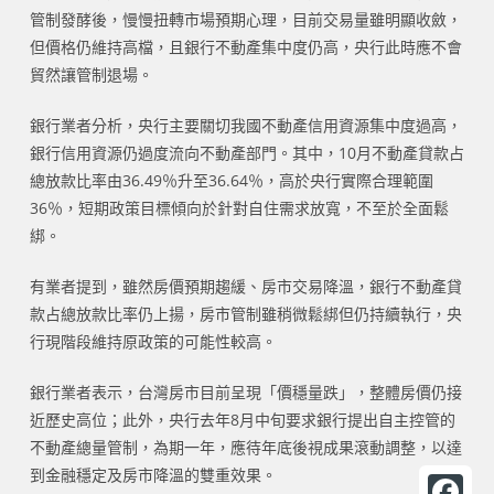
管制發酵後，慢慢扭轉市場預期心理，目前交易量雖明顯收斂，
但價格仍維持高檔，且銀行不動產集中度仍高，央行此時應不會
貿然讓管制退場。
銀行業者分析，央行主要關切我國不動產信用資源集中度過高，
銀行信用資源仍過度流向不動產部門。其中，10月不動產貸款占
總放款比率由36.49％升至36.64％，高於央行實際合理範圍
36％，短期政策目標傾向於針對自住需求放寬，不至於全面鬆
綁。
有業者提到，雖然房價預期趨緩、房市交易降溫，銀行不動產貸
款占總放款比率仍上揚，房市管制雖稍微鬆綁但仍持續執行，央
行現階段維持原政策的可能性較高。
銀行業者表示，台灣房市目前呈現「價穩量跌」，整體房價仍接
近歷史高位；此外，央行去年8月中旬要求銀行提出自主控管的
不動產總量管制，為期一年，應待年底後視成果滾動調整，以達
到金融穩定及房市降溫的雙重效果。