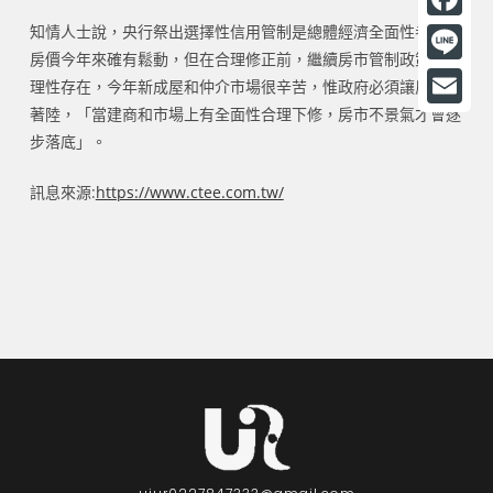
知情人士說，央行祭出選擇性信用管制是總體經濟全面性考慮，
F
房價今年來確有鬆動，但在合理修正前，繼續房市管制政策是合
a
L
理性存在，今年新成屋和仲介市場很辛苦，惟政府必須讓房市軟
c
i
著陸，「當建商和市場上有全面性合理下修，房市不景氣才會逐
E
e
步落底」。
n
m
b
e
a
訊息來源:
https://www.ctee.com.tw/
o
i
o
l
k