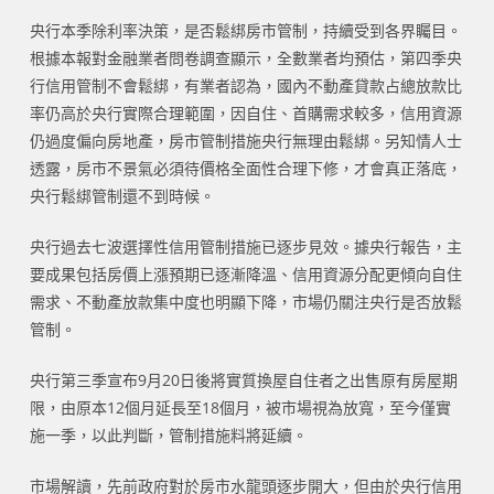
央行本季除利率決策，是否鬆綁房市管制，持續受到各界矚目。
根據本報對金融業者問卷調查顯示，全數業者均預估，第四季央
行信用管制不會鬆綁，有業者認為，國內不動產貸款占總放款比
率仍高於央行實際合理範圍，因自住、首購需求較多，信用資源
仍過度偏向房地產，房市管制措施央行無理由鬆綁。另知情人士
透露，房市不景氣必須待價格全面性合理下修，才會真正落底，
央行鬆綁管制還不到時候。
央行過去七波選擇性信用管制措施已逐步見效。據央行報告，主
要成果包括房價上漲預期已逐漸降溫、信用資源分配更傾向自住
需求、不動產放款集中度也明顯下降，市場仍關注央行是否放鬆
管制。
央行第三季宣布9月20日後將實質換屋自住者之出售原有房屋期
限，由原本12個月延長至18個月，被市場視為放寬，至今僅實
施一季，以此判斷，管制措施料將延續。
市場解讀，先前政府對於房市水龍頭逐步開大，但由於央行信用