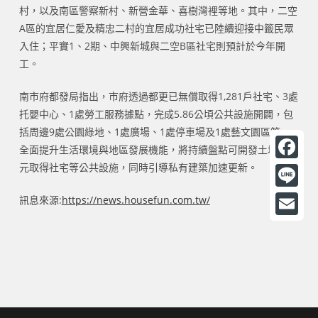
村，以及南區警察新村、新營金華、喜樹灣裡等地。其中，二空
A區的宜居仁愛及精忠二村的宜居成功社宅已陸續迎接中籤民眾
入住；平實1、2期、中興新城與二空B區社宅則預計於今年開
工。
南市府都發局指出，市府透過都更已無償取得1,281戶社宅、3處
托嬰中心、1處勞工服務據點，完成5.86公頃公共設施開闢，包
括周邊9處公園綠地、1處廣場、1處停車場及1處藝文園區等，
全面提升生活環境與地區發展機能，將持續盤點可開發土地，多
元取得社宅等公共設施，同時引導私有建築加速更新。
F
a
L
訊息來源:
https://news.housefun.com.tw/
c
i
E
e
n
m
b
e
a
o
i
o
l