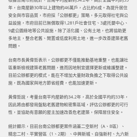
年，台南屋齡30年以上建物約46萬戶，占比約6成。為提升居住
安全與市容品質，市府採「公辦都更」策略，多元取得社宅與公
益設施，市府目前已無償取得1,281戶社會住宅、3處托嬰中心、
9處公園綠地等公共設施，除了活化國、公有土地，也將協助更
多地主，整合老舊、閒置或低度利用土地，進一步改善建築老舊
問題。
台南市長黃偉哲表示，公辦都更不僅能推動基地重整，也能讓社
區重新檢視建築老舊問題，進而因地制宜選擇更新或維護整建。
目前公辦都更的模式，能在不增加大量財政負擔之下取得公共設
施，既為國家與地方節省經費，也能加速更新。
黃偉哲說，考量台南平均屋齡約34.2年，高於全國平均的33年，
因此將由都發局盤點老舊建物較密集區域，評估公辦都更的可行
性，並協助有意願的屋主加速改善危老建築，保障居住安全。
統計顯示，目前台南公辦都更案件涵蓋二空新村（A、B區）、
精忠二村、平實營區（1、2期）、中興新城、自強新村、九六新