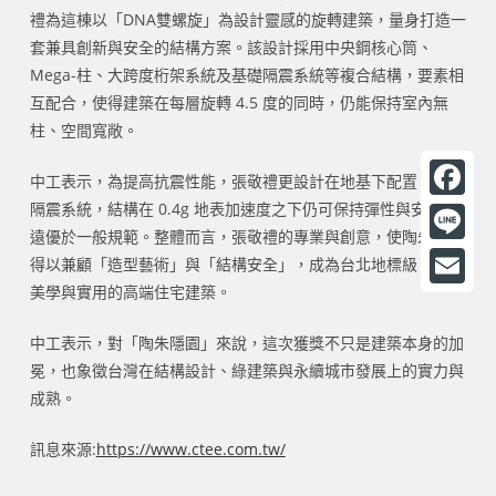
禮為這棟以「DNA雙螺旋」為設計靈感的旋轉建築，量身打造一
套兼具創新與安全的結構方案。該設計採用中央鋼核心筒、
Mega-柱、大跨度桁架系統及基礎隔震系統等複合結構，要素相
互配合，使得建築在每層旋轉 4.5 度的同時，仍能保持室內無
柱、空間寬敞。
中工表示，為提高抗震性能，張敬禮更設計在地基下配置 48 組
隔震系統，結構在 0.4g 地表加速度之下仍可保持彈性與安全 —
F
遠優於一般規範。整體而言，張敬禮的專業與創意，使陶朱隱園
a
L
得以兼顧「造型藝術」與「結構安全」，成為台北地標級、兼具
c
i
美學與實用的高端住宅建築。
E
e
n
m
中工表示，對「陶朱隱園」來說，這次獲獎不只是建築本身的加
b
e
冕，也象徵台灣在結構設計、綠建築與永續城市發展上的實力與
a
o
成熟。
i
o
l
訊息來源:
https://www.ctee.com.tw/
k