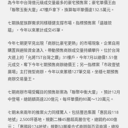
為今年中台灣億元級成交量最多的豪宅預售案；豪宅單價王由
「聯聚玉衡大廈」47樓戶拿下，換算每坪單價達132.5萬元。
七期換屋族群需求同樣穩健支撐市場，指標預售案「遠雄琉
蘊」，今年以來累計成交45筆。
今年七期更罕見出現「商辦比豪宅更熱」的市場現象，企業自用
購置與避險資金湧入，帶動預售商辦成交量持續攀升。位於台灣
大道上的「允將TST台灣之鑽」31樓戶，今年7月以總價1.51億
元成交，奪下今年七期預售商辦總價王；另一指標案「市政壹號
廣場」主打微型商辦，今年以來累積127筆交易，坐穩七期預售
商辦交易量王。
七期商辦市場受矚目的預售新案為「聯聚中衡大廈」，預計12月
中登場，總銷額高達220億元，每坪單價約80萬～120萬元。
七期未來兩年的推案火力同樣驚人，包括豐邑集團「惠民段118
地號」2,500坪基地，規劃二棟45層超高層住宅，總銷約400億
元；「惠國段174地號」規劃53層複合式商辦與百貨商場，總投