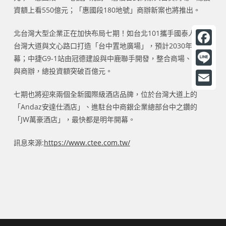
資額上看550億元；「惠國段180地號」商辦新案也將推出。
北台灣大型企業正在加快布局七期！如台北101攜手國泰人壽在
台灣大道與文心路口打造「台中置地廣場」，預計2030年開
F
幕；中捷G9-1站由冠德建設與中鹿聯手開發，整合商場、飯店
a
與商辦，總投資額突破百億元。
L
c
i
E
七期也將迎來兩個全新國際級酒店品牌，位於台灣大道上的
e
n
「Andaz安達仕酒店」、進駐台中商銀企業總部台中之鑽的
m
b
「JW萬豪酒店」，最快都是明年開幕。
e
a
o
i
訊息來源:
https://www.ctee.com.tw/
o
l
k