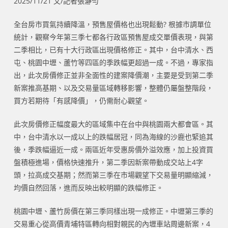
2025/11/21 文/記者張瀞勻
全台房市買氣持續降溫，預售屋價格也出現鬆動? 根據市調單位
統計，觀察今年第三季七都各行政區預售屋成交單價表現，與第
二季相比，已有十大行政區出現價格修正。其中，台中清水、西
屯、桃園中壢、蘆竹等四區的季跌幅更超過一成。不過，專家指
出，此次房價修正並非全面性的建案降價潮，主要是受到第二季
新案推高基期、以及交易量區域轉移影響，整體仍屬盤整階段，
買方若期待「有感降價」，仍需耐心觀望。
此次房價修正幅度最大的區域集中在台中與桃園兩大都會區。其
中，台中清水以一成以上的跌幅居冠，同為海線的沙鹿也緊追其
後，季跌幅逼近一成。兩區近年受惠房價外溢效應，加上投資買
盤積極進場，價格快速推升，第二季因新案帶動成交站上4字
頭，拉高成交基期；然而第三季在市場觀望下交易量明顯縮減，
均價自然回落，進而反映出較明顯的跌幅修正。
桃園中壢、蘆竹房價在第三季同樣出現一成修正。中壢第三季的
交易重心從高價青埔特區轉向相對親民的內壢車站周邊新案，4