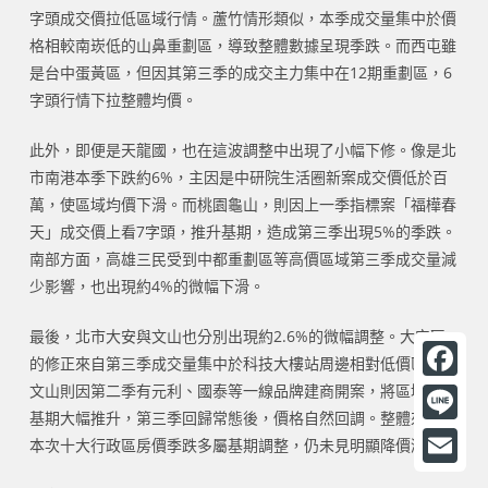
字頭成交價拉低區域行情。蘆竹情形類似，本季成交量集中於價
格相較南崁低的山鼻重劃區，導致整體數據呈現季跌。而西屯雖
是台中蛋黃區，但因其第三季的成交主力集中在12期重劃區，6
字頭行情下拉整體均價。
此外，即便是天龍國，也在這波調整中出現了小幅下修。像是北
市南港本季下跌約6%，主因是中研院生活圈新案成交價低於百
萬，使區域均價下滑。而桃園龜山，則因上一季指標案「福樺春
天」成交價上看7字頭，推升基期，造成第三季出現5%的季跌。
南部方面，高雄三民受到中都重劃區等高價區域第三季成交量減
少影響，也出現約4%的微幅下滑。
最後，北市大安與文山也分別出現約2.6%的微幅調整。大安區
的修正來自第三季成交量集中於科技大樓站周邊相對低價區段；
文山則因第二季有元利、國泰等一線品牌建商開案，將區域房價
F
基期大幅推升，第三季回歸常態後，價格自然回調。整體來看，
a
L
本次十大行政區房價季跌多屬基期調整，仍未見明顯降價潮。
c
i
E