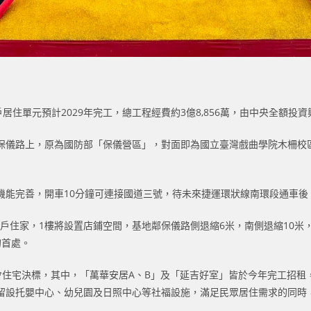
居住單元預計2029年完工，總工程經費約3億8,856萬，由中央全額投資
保儀路上，原為國防部「保儀營區」，對面即為國立臺灣戲曲學院木柵校
能完善，開車10分鐘可連接國道三號，待未來捷運環狀線南環段通車後，
20戶住家，1樓將設置店鋪空間，基地鄰保儀路側退縮6米，南側退縮10
的首處。
戶社會住宅決標，其中，「萬華安居A、B」及「延吉好室」皆於今年完工招
留設托嬰中心、幼兒園及日照中心等社福設施，滿足民眾居住需求的同時