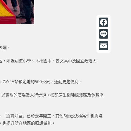
F
a
L
興建。
c
i
E
e
區，鄰近明道小學、木柵國中、景文高中及國立政治大
n
m
b
e
a
o
距Y2A站預定地約500公尺，通勤更趨便利。
i
o
l
米，以寬敞的廣場及人行步道，搭配原生樹種植栽區及休憩座
k
租，「凌霄好室」已於去年開工，其他5處已決標案件也將陸
，也提升所在地區的照護量能。