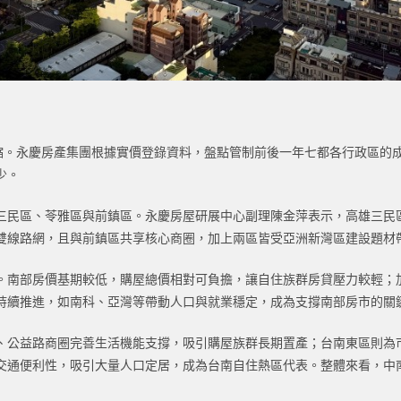
量縮。永慶房產集團根據實價登錄資料，盤點管制前後一年七都各行政區的
少。
三民區、苓雅區與前鎮區。永慶房屋研展中心副理陳金萍表示，高雄三民
雙線路網，且與前鎮區共享核心商圈，加上兩區皆受亞洲新灣區建設題材
。南部房價基期較低，購屋總價相對可負擔，讓自住族群房貸壓力較輕；
持續推進，如南科、亞灣等帶動人口與就業穩定，成為支撐南部房市的關
、公益路商圈完善生活機能支撐，吸引購屋族群長期置產；台南東區則為
交通便利性，吸引大量人口定居，成為台南自住熱區代表。整體來看，中