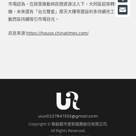
市場認為，在政策推動與民間資源注入下，大同區迎來轉型契
a
L
機，未來還有「台北雙星」摩天大樓等建設利多持續完工，也帶
c
i
動西區持續吸引市場目光。
E
e
n
m
訊息來源:
https://house.chinatimes.com/
b
e
a
o
i
o
l
k
uiur0227847333@gmail.com
Copyright © 聯創都市更新服務股份有限公司.
All Rights Reserved.