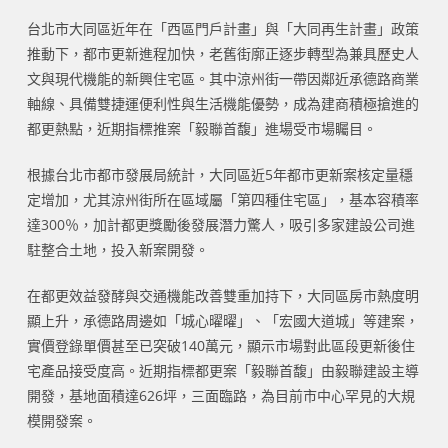
台北市大同區近年在「西區門戶計畫」與「大同再生計畫」政策
推動下，都市更新進程加快，老舊街廓正逐步轉型為兼具歷史人
文與現代機能的新興住宅區。其中涼州街一帶因鄰近承德路商業
軸線、具備雙捷運便利性與生活機能優勢，成為建商積極搶進的
都更熱點，近期指標推案「毅聯首馥」進場受市場矚目。
根據台北市都市發展局統計，大同區近5年都市更新案核定量穩
定增加，尤其涼州街所在區域屬「第四種住宅區」，基本容積率
達300％，加計都更獎勵後發展潛力驚人，吸引多家建設公司進
駐整合土地，投入新案開發。
在都更效益發酵與交通機能改善雙重加持下，大同區房市熱度明
顯上升，承德路周邊如「城心曜曜」、「宏國大道城」等建案，
實價登錄單價甚至已突破140萬元，顯示市場對此區段更新後住
宅產品接受度高。近期指標都更案「毅聯首馥」由毅聯建設主導
開發，基地面積達626坪，三面臨路，為目前市中心罕見的大規
模開發案。