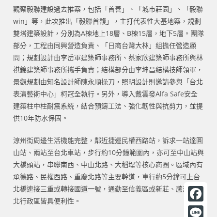
觀察毅聯建設過去推案，包括「首善」、「城市莊園」、「毅聯
win」等，此次推出「毅聯首馥」，主打代表性大基地案，規劃
雙塔建築設計，分別為A棟地上18層、B棟15層，地下5層。團隊
部分，工程由同興營造負責、「日商台灣大林」組擔任營造顧
問；規劃設計由李岳軍建築師事務所、蔡家欣建築師事務所與林
祺錦建築師事務所攜手負責；結構部分由李坤昌結構技師領軍，
景觀規劃由知名設計師陳永順操刀，照明設計則邀請參與「台北
表演藝術中心」柯冠全執行。另外，導入戴雲發Alfa Safe安全
建築柱中柱耐震系統，結合預鑄工法、強化韌性與抗剪力，並提
供10年防水保固。
涼州街周邊生活機能完整，鄰近捷運民權西路站，訴求一站達圓
山站、兩站至台北車站，步行約10分鐘範圍內，亦可至中山站與
大橋頭站，串聯南西、中山北路、大稻埕等核心商圈。區域內有
承德路、民權西路、重慶北路等主要幹道，車行約5分鐘可上台
北橋連接三重或轉接國道一號，通勤至信義區或新莊、蘆洲等新
北行政區皆具便利性。
F