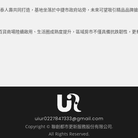
手國泰人壽共同打造，基地坐落於中捷市政府站旁，未來可望吸引精品品牌搶
百貨商場陸續啟用、生活圈成熟度提升，區域房市不僅具備抗跌韌性，更
uiur0227847333@gmail.com
Copyright © 聯創都市更新服務股份有限公司.
All Rights Reserved.