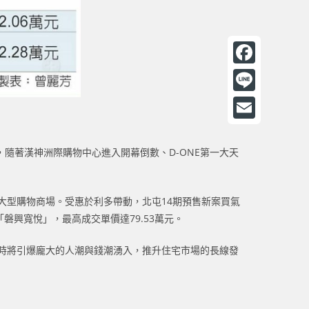
F
a
L
c
i
E
e
n
m
，隨著漢神洲際購物中心進入開幕倒數、D-ONE第一大天
b
e
a
o
i
座大型購物商場。受惠於利多帶動，北屯14期預售新案買氣
o
l
磐興寬悅」，最高成交單價達79.53萬元。
k
，屆時將引爆龐大的人潮與錢潮湧入，推升住宅市場的長線發