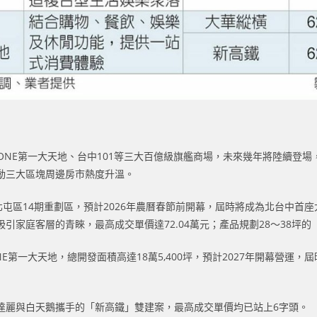
ONE第一大天地、台中101等三大百億級旗艦商場，未來幾年將陸續登場
動三大區塊周邊房市熱度升溫。
北屯區14期重劃區，預計2026年農曆春節前開幕，屆時將成為北台中首
家庭客層的青睞，最高成交單價達72.04萬元；產品規劃28～38坪的「
E第一大天地，總開發面積高達18萬5,400坪，預計2027年開幕營運
達麗與白天鵝攜手的「新高鐵」雙建案，最高成交單價均已站上6字頭。