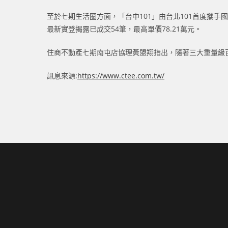
至於七期生活圈方面，「台中101」由台北101首度攜
最新實登揭露已成交54筆，最高單價78.21萬元。
住商不動產七期南屯店協理黃盟翔指出，隨著三大重量級
訊息來源:
https://www.ctee.com.tw/