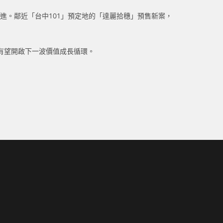
進。鄰近「台中101」預定地的「達麗拾穗」預售新案，
有望開啟下一波價值成長循環。