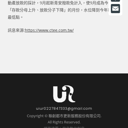
動產放款的採計，9月起新青安撥款免計入，使9月成為今年首度
a
L
「存款分母上升、放款分子下降」的月份，水位降到今年以來的
c
i
最低點。
E
e
n
m
訊息來源:
https://www.ctee.com.tw/
b
e
a
o
i
o
l
k
uiur0227847333@gmail.com
Copyright © 聯創都市更新服務股份有限公司.
All Rights Reserved.