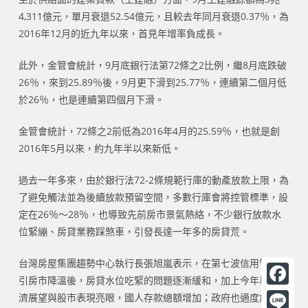
4,311億元，單月衰退52.54億元，且較去年同月衰退0.37％，為
2016年12月的近九年以來，首見年增率負成長。
此外，金管會統計，9月底銀行法第72條之2比例，繼8月底跌破
26％，來到25.89％後，9月更下滑到25.77％，連續第二個月低
於26％，也是連續第四個月下滑。
金管會統計，72條之2前低為2016年4月的25.59％，也就是創
2016年5月以來，約九年半以來新低。
過去一年多來，由於銀行法72-2條規範行庫的動產放款上限，為
了避免觸法並為後續放款預留空間，多數行庫會將控管標準，設
定在26％～28％，也導致先前房市景氣熱絡，不少銀行放款水
位緊繃、房貸業務踩煞車，引發長達一年多的房貸荒。
台灣房屋集團趨勢中心執行長張旭嵐表示，在第七波信用管制導
引房市降溫後，房貸水位吃緊的問題逐漸緩和，加上今年以來經
F
濟展望與股市表現亮眼，國人存款總額增加；政府也適度放寬不