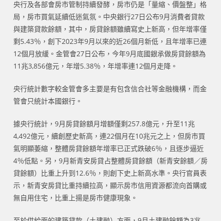
央行及各部會房市管制持續發酵，房市仍是「量縮、價盤整」格
局，房市買氣延續低迷氣氛。中央銀行27日公布9月消費者貸款
與建築貸款餘額，其中，房貸餘額雖續寫史上新高，但年增率僅
剩5.43％，創下2023年9月以來的近26個月新低，且年增率已連
12個月放緩。金管會27日公布，今年9月底國銀承做房貸餘額為
11兆3,856億元，年增5.38％，年增率連12個月走降。
央行統計數字較金管會多主要是有包含信合社等金融機構，而金
管會只統計本國銀行。
據央行統計，9月房貸餘額月增額僅剩257.8億元，升至11兆
4,492億元，續創歷史新高，連22個月在10兆元之上，但房市買
氣明顯萎縮，整體房貸餘額年增率已正式跌破6％，且逐步逼近
4％低點。另，9月新青安房貸占整體房貸餘額（新青安餘額／房
貸餘額）比重上升到12.6％，則創下史上新高水準。央行官員表
示，新青安房貸比重持續拉高，顯示房市信用資源都流向首購或
無自用住宅，比重上揚是房市健康現象。
至於供給面的建築貸款（土建融）方面，9月土建融餘額為3兆