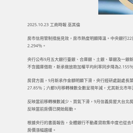
2025.10.23 工商時報 巫其倫
房市信用管制措施見效，房市熱度明顯降溫。中央銀行22日公
2.294％。
央行公布9月五大銀行臺銀、合庫銀、土銀、華銀及一銀新承
不含國庫借款，新承做放款加權平均利率同步降為2.155
房貸方面，9月新承作金額明顯下滑，央行經研處副處長葉盛說
27.85％；六都9月移轉棟數全數呈現年減，尤其新北市年減3
反映當前移轉棟數減少、買氣下滑，9月信義房屋大台北房價月
反映當前房價已開始鬆動。
根據央行的書面報告，全體銀行不動產貸款集中度也從去年高
房價漲幅趨緩。