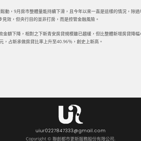
價鬆動，9月房市整體量能持續下滑，且今年以來一直是這樣的情況，除過
步見效，但央行目的並非打房，而是控管金融風險。
體貸款金額下降，相對之下新青安房貸規模雖已趨緩，但比整體新增房貸降
元，占新承做房貸比率上升至40.96％，創史上新高。
uiur0227847333@gmail.com
Copyright © 聯創都市更新服務股份有限公司.