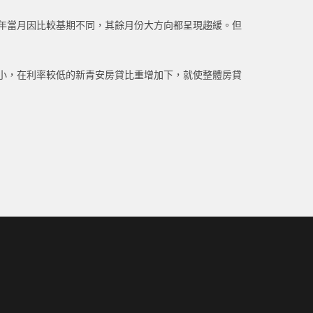
年當月因比較基期不同，其餘月份大方向都呈現趨緩。但
幅小，在利率較低的新青安房貸比重增加下，就使整體房貸