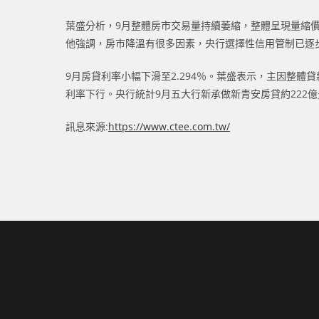
葉盛分析，9月整體房市交易量持續萎縮，整體呈現量縮
他強調，房市降溫有很多因素，央行選擇性信用管制已逐
9月房貸利率小幅下滑至2.294％。葉盛表示，主因整
利率下行。央行統計9月五大行新承做新青安房貸約222億
訊息來源:
https://www.ctee.com.tw/