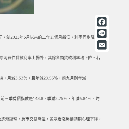
F
億元，創2023年5月以來的二年五個月新低，利率同步降至
a
L
c
i
E
分點，除消費性貸款利率上揚外，其餘各類貸款利率均下降。若
e
n
m
b
e
a
o
月減3.53％，且年減29.55％，前九月則年減
i
o
l
k
房價指數是143.8，季減2.75％、年減6.84％，均
成效逐漸顯現，房市交易降溫，民眾看漲房價預期心理下降，