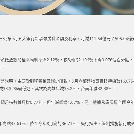
布9月五大銀行新承做房貸金額及利率，月減111.54億元至505.04
做放款加權平均利率為2.12％，較8月的2.196％下降0.076個百
％。
明，主要受到移轉棟數減少所致，9月六都建物買賣移轉棟數16,075棟，
8.32％最低迷，其次為高雄年減35.2％、台南年減32.38％。
指數雖月增0.77％，但年減幅達1.67％。另，根據永慶房屋全國今年前三季
點37.61％，降至今年8月底的36.71％。央行指出，管制措施執行