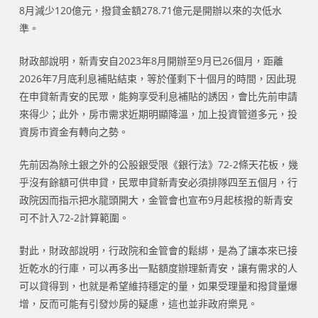
8月減少120億元，撥貸金額278.71億元是開辦以來的次低水
準。
財政部說明，新青安自2023年8月開辦至9月已26個月，距離
2026年7月底利息補貼結束，等於僅剩下十個月的時間，因此現
在申貸新青安的民眾，能夠享受利息補貼的誘因，會比先前申請
來得少；此外，房市需求近期明顯降溫，加上投資管道多元，投
資房市資金有轉向之勢。
先前因為除土銀之外的公股銀受限《銀行法》72-2條天花板，幾
乎沒有餘額可供申貸，民眾申貸新青安必須排隊四至五個月，行
政院因而指示把水龍頭開大，金管會也宣布9月起核撥的新青安
可不計入72-2計算範圍。
對此，財政部說明，行政院和金管會的鬆綁，是為了讓本來已接
近乾水的行庫，可以再多出一點額度辦理新青安，讓有需求的人
可以貸得到，也就是希望維持穩定的量，如果受理量和撥貸量爆
增，反而可能有引發炒房的疑慮，這也並非政府樂見。