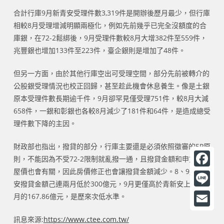
合計行庫9月新青安受理件數3,319件是開辦後歷月最少，但行庫
相較8月受理增減明顯兩極化，例如先前幾乎已完全沒額度的合
庫銀，在72-2鬆綁後，9月受理件數較8月大增382件至559件，
兆豐銀也增加133件至223件，臺企銀則是增加了48件。
但另一方面，由於其他行庫空出可受理空間，部分先前被轉介的
公股銀受理情況也校正回歸，甚至趁此機會休息養生。像是土銀
原本受理件數長期逾千件，9月卻罕見僅受理751件，較8月大減
658件，一銀和彰銀也各較8月減少了181件和64件，是造成總受
理件數下降的主因。
財政部也指出，撥貸的部分，行庫主要還是必須依照徵審的5P原
則，不能因為不受72-2限制就亂撥一通，且撥貸金額和申貸者的
屋價也會有關，因此房價修正也會讓撥貸金額減少。8、9月新青
F
安撥貸金額己連兩月低於300億元，9月更僅高於青新安上路首
a
L
月的167.86億元，是歷來次低水準。
c
i
E
訊息來源:
https://www.ctee.com.tw/
e