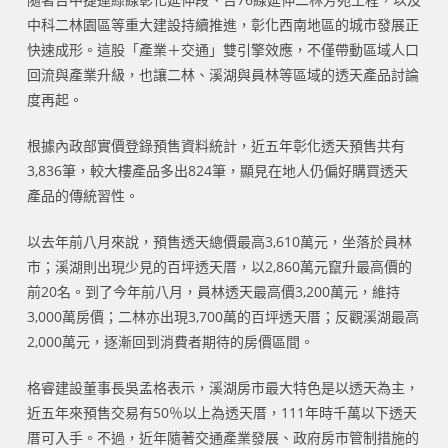
中科二林園區等重大建設持續推進，彰化西南地區的城市發展正
快速成形。這股「產業＋交通」雙引擎效應，不僅帶動區域人口
回流與產業升級，也讓二林、溪湖與員林等區域的透天產品討論
度再起。
根據內政部實價登錄預售資料統計，近五年彰化透天預售共有
3,836筆，較大樓產品多出824筆，顯見在地人仍偏好購買透天
產品的傳統習性。
以去年前八月來說，預售透天總價最高3,610萬元，坐落於員林
市；溪湖則出現少見的百坪透天厝，以2,860萬元竄升最高價的
前20名。到了今年前八月，員林透天最高價3,200萬元，維持
3,000萬房價；二林亦出現3,700萬的百坪透天厝；反觀溪湖最高
2,000萬元，逐漸回到消費者期待的房價區間。
格睿建設董事長吳孟格表示，溪湖房市最大特色是以透天為主，
近五年來預售交易有50％以上為透天厝，111年時千萬以下透天
厝可入手。不過，近年隨著交通產業發展、政府房市管制措施的