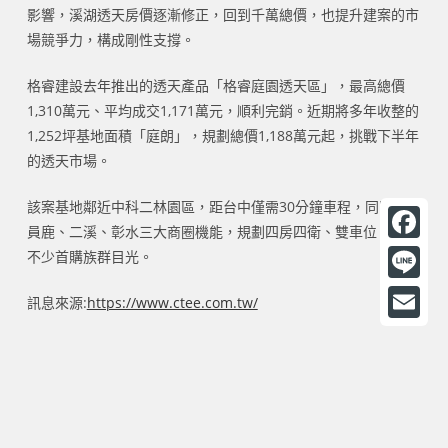
影響，溪湖透天房價逐漸修正，回到千萬總價，也提升建案的市
場競爭力，構成剛性支撐。
格睿建設去年推出的透天產品「格睿庭園透天區」，最高總價
1,310萬元、平均成交1,171萬元，順利完銷。近期將多年收整的
1,252坪基地面積「庭朗」，規劃總價1,188萬元起，挑戰下半年
的透天市場。
該案基地鄰近中科二林園區，距台中僅需30分鐘車程，同時坐擁
員鹿、二溪、彰水三大商圈機能，規劃四房四衛、雙車位，吸引
F
不少首購族群目光。
a
L
訊息來源:
https://www.ctee.com.tw/
c
i
E
e
n
m
b
e
a
o
i
o