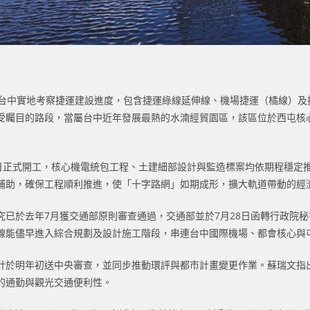
赴台中實地考察捷運建設進度，包含捷運綠線延伸線、機場捷運（橘線）及
矚目的路段，當屬台中近年發展最熱的水湳經貿園區，該區位於西屯核心，
6日正式開工，核心機電統包工程、土建細部設計與監造標案均依期程穩定
補助，確保工程順利推進，使「十字路網」如期成形，擴大軌道帶動的經
已於去年7月獲交通部原則審查通過，交通部並於7月28日函轉行政院秘
線能儘早進入綜合規劃及設計施工階段，串連台中國際機場、都會核心與
計於明年初送中央審查，並同步推動環評與都市計畫變更作業。蘇瑞文指
的通勤與觀光交通便利性。