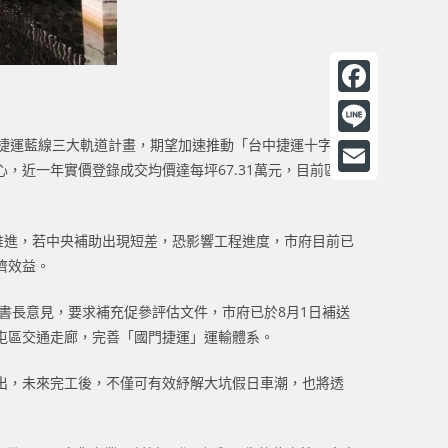
F
a
捷運藍線三大軌道計畫，期望加速推動「台中捷運十字路
L
近一年實價登錄成交均價達每坪67.31萬元，目前區內
c
i
E
e
n
m
b
推進，若中央補助出現短差，恐影響工程進度，市府目前已
e
a
濟效益。
o
i
o
書長意見，要求補充促參評估文件，市府已於8月1日補送
l
k
屯區交通走廊，完善「國門捷運」運輸體系。
出，未來完工後，不僅可有效紓解大坑假日車潮，也將透