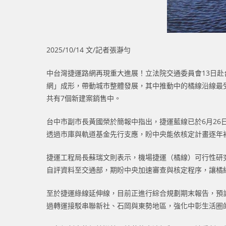
2025/10/14 文/記者張瀞勻
中台灣捷運路網再現重大進展！立法院交通委員會13日
網」成形，帶動城市整體發展，其中推動中的橘線沿線最受
共有7個新建案銷售中。
台中市副市長黃國榮於簡報中指出，捷運藍線已於6月2
透過市庫與軌道基金先行支應，盼中央能依核定計畫逐年
捷運工程局長蘇瑞文則表示，機場捷運（橘線）可行性研究
自評資料至交通部，期盼中央加速審查與核定程序，讓橘
至於捷運綠線延伸線，目前正進行綜合規劃期末報告，預
過轉運接駁串聯新社、石岡與東勢地區，強化中彰生活圈