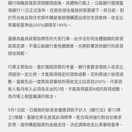
銀行相繼放寬房貸相關措施後，具體執行面上，公股銀行龍頭臺
灣銀行11日正式宣布，在既有授信風險控管基礎下，即日起，對
於符合無自用住宅條件購屋者辦理購置自用住宅貸款時，收支比
率審核基準由200％調降至180％。
臺銀為最具政策指標性的大型行庫，此作法形同全體國銀的房貸
政策定調，不僅公股銀行會陸續跟進，也將影響其他銀行的房貸
授信規範。
行庫主管指出，基於風險控管的考量，銀行會要求借款人收支比
須達到一定比例，才能取得規定的貸款成數，否則將減少放貸成
數。臺銀先前一度將房貸審核所得收支比拉高到200％，代表貸
款人每月收入必須為支出的2倍，才能取得最高8成的房貸成數，
為市場上相當嚴謹的做法。
9月1日起，已撥款的新青安優惠貸款不計入《銀行法》第72條
之2限額，臺銀也率先放寬此項標準，配合政府強化對自住需求
民眾，提供購屋融資的金融支持，決定調降收支比率審核基準。