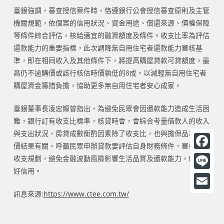
臺銀強調，審查授信案件時，恪遵銀行公會授信審查原則及主管
機關規範，依個案的信用狀況、資金用途、償還來源、債權保障
等條件綜合評估，核給適宜的融資額度及條件。收支比率為評估
還款能力的重要指標，此次調降無自用住宅者還款能力審核基
準，即在相同收入及其他條件下，將提高購屋貸款可貸額度，最
高仍不逾購價或該行核估時價孰低的8成，以減輕無自用住宅者
購屋資金籌措負擔，協助更多無自用住宅者安心成家。
臺銀董事長凌忠嫄曾指出，為避免民眾會因還款能力造成生活困
難，銀行訂有收支比標準，核貸時會，會綜合考量借款人的收入
與支出狀況，房貸成數衡酌因素除了收支比，也與擔保品本身鑑
價結果有關，呼籲民眾申辦貸款要評估自身財務條件，審視家庭
F
收支規劃，避免金融波動風險影響生活品質及還款能力，維護良
好信用。
a
L
c
i
訊息來源:
https://www.ctee.com.tw/
E
e
n
m
b