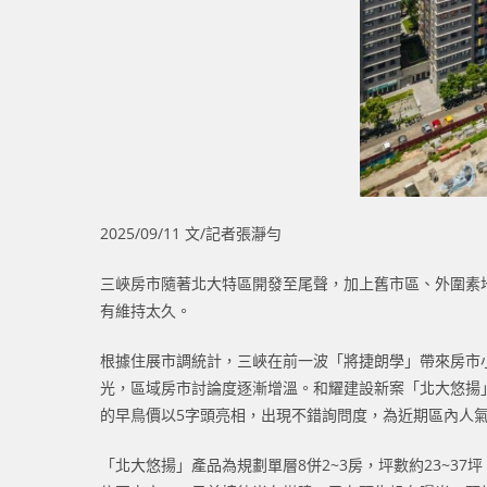
2025/09/11 文/記者張瀞勻
三峽房市隨著北大特區開發至尾聲，加上舊市區、外圍素
有維持太久。
根據住展市調統計，三峽在前一波「將捷朗學」帶來房市
光，區域房市討論度逐漸增溫。和耀建設新案「北大悠揚
的早鳥價以5字頭亮相，出現不錯詢問度，為近期區內人
「北大悠揚」產品為規劃單層8併2~3房，坪數約23~3