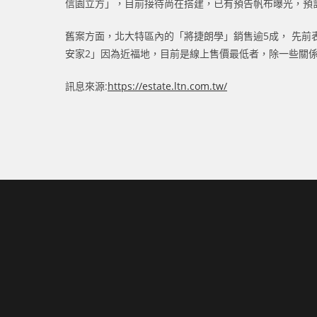
信園立方」，目前接待尚在搭建，已有預告帆布曝光，預計9
舊案方面，北大特區內的「將捷朗學」銷售逾5成， 先前
安家2」因為近福地，目前是線上售價最低者，除一些關係
訊息來源:
https://estate.ltn.com.tw/