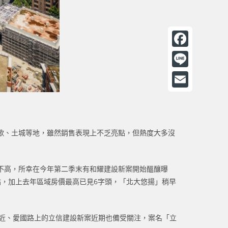
F
a
L
c
i
E
e
n
m
b
e
a
歌、土城等地，雖然銷售表現上不乏亮點，但熱度大多沒
o
i
o
l
k
不高，所幸在今年第二季末有和耀建設新案開始醞釀曝
，加上去年區域房價最高已見6字頭，「北大悠揚」稍早
小附近、愛國路上的立信建設新案近期也備受關注，案名「立