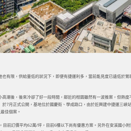
地也有限，供給量低的狀況下，即便有捷運利多，當前能見度已遠低於鶯
小高潮後，後來冷卻了好一段時間，鄰近的柑園雖然有一波推案，但熱度
」於7月正式公開，基地位於國慶街、學成路口，由於近興建中捷運三峽站
氣最佳個案。
7坪，目前訂價平均62萬/坪，目前6樓以下尚有優惠方案。另外在安溪國