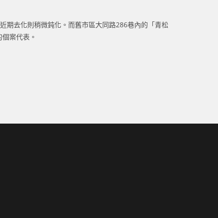
近期去化則稍微鈍化。而舊市區大同路286巷內的「青松
的個案代表。