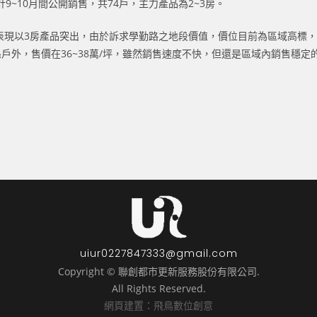
~10月間公開銷售，共74戶，主力產品為2~3房。
表現以3房產品突出，由於訴求學勤路之地段價值，價位目前為區域高標，
戶外，售價在36~38萬/坪，雖然銷售速度不快，但還是區域內銷售穩定
uiur0227847333@gmail.com
Copyright © 聯創都市更新服務股份有限公司.
All Rights Reserved.
網頁建置：飛鳥數位創意