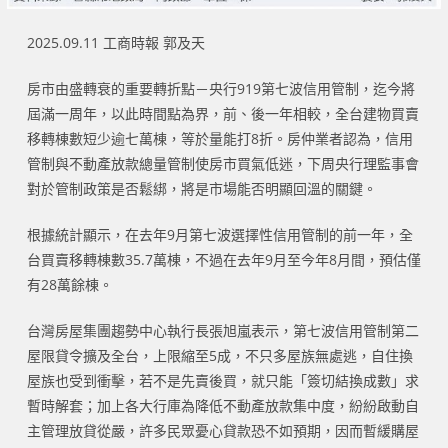
2025.09.11 工商時報 郭及天
房市由盛轉衰的重要轉折點－央行919第七波信用管制，迄今將
屆滿一周年，以此時間點為界，前、後一年相較，全台建物買賣
移轉棟數短少逾七萬棟，等於量能打8折。房仲業者認為，信用
管制與不動產放款總量管制使房市買氣低迷，下周央行理監事會
對於管制政策是否鬆綁，將是市場能否明顯回溫的關鍵。
根據統計顯示，在去年9月第七波選擇性信用管制的前一年，全
台買賣移轉棟數35.7萬棟，不過在去年9月至今年8月間，預估僅
有28萬餘棟。
台灣房屋集團趨勢中心執行長張旭嵐表示，第七波信用管制第二
屋限貸令擴及全台，上限縮至5成，不只多屋族無處逃，自住換
屋族也受到衝擊，若不是先賣後買，就只能「簽切結換成數」求
暫時解套；加上各大行庫為降低不動產放款集中度，紛紛啟動自
主管理放貸從嚴，許多民眾憂心貸款恐不如預期，因而暫緩購屋