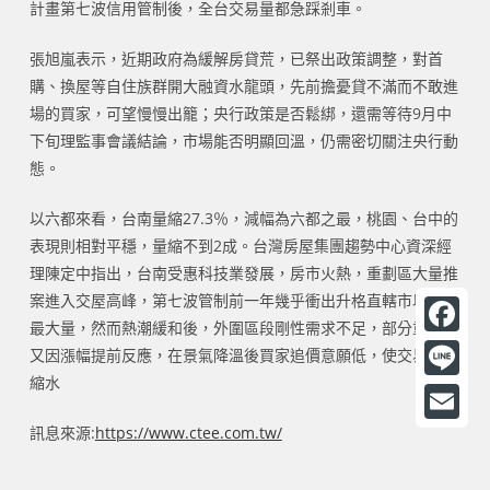
計畫第七波信用管制後，全台交易量都急踩剎車。
張旭嵐表示，近期政府為緩解房貸荒，已祭出政策調整，對首
購、換屋等自住族群開大融資水龍頭，先前擔憂貸不滿而不敢進
場的買家，可望慢慢出籠；央行政策是否鬆綁，還需等待9月中
下旬理監事會議結論，市場能否明顯回溫，仍需密切關注央行動
態。
以六都來看，台南量縮27.3％，減幅為六都之最，桃園、台中的
表現則相對平穩，量縮不到2成。台灣房屋集團趨勢中心資深經
理陳定中指出，台南受惠科技業發展，房市火熱，重劃區大量推
案進入交屋高峰，第七波管制前一年幾乎衝出升格直轄市以來的
最大量，然而熱潮緩和後，外圍區段剛性需求不足，部分重劃區
F
又因漲幅提前反應，在景氣降溫後買家追價意願低，使交易量大
縮水
a
L
c
i
訊息來源:
https://www.ctee.com.tw/
E
e
n
m
b