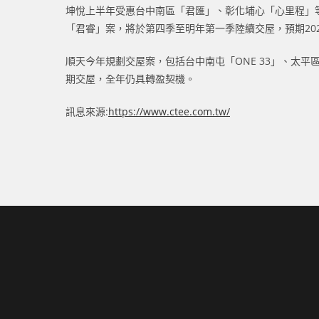
坤悅上半年受惠台中南區「君匯」、彰化埔心「心里程」等二
「君睿」案，將於第四季至明年第一季陸續交屋，預期202
順天今年規劃交屋案，包括台中南屯「ONE 33」、太
期交屋，全年仍具轉盈契機。
訊息來源:
https://www.ctee.com.tw/