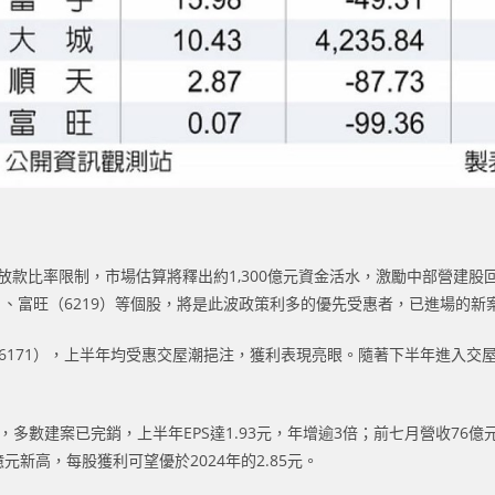
產放款比率限制，市場估算將釋出約1,300億元資金活水，激勵中部營建
6）、富旺（6219）等個股，將是此波政策利多的優先受惠者，已進場的
6171），上半年均受惠交屋潮挹注，獲利表現亮眼。隨著下半年進入交屋高
，多數建案已完銷，上半年EPS達1.93元，年增逾3倍；前七月營收76億
新高，每股獲利可望優於2024年的2.85元。