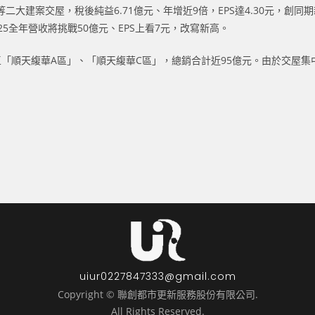
大建案交屋，稅後純益6.71億元、年增近9倍，EPS達4.30元，創同
5全年營收將挑戰50億元、EPS上看7元，改寫新高。
平區「順天緮華A區」、「順天緮華C區」，總銷合計近95億元。由於交屋
uiur0227847333@gmail.com
Copyright © 聯創都市更新服務股份有限公司.
All Rights Reserved.