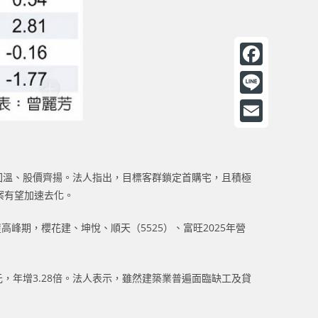
F
a
L
c
i
E
e
n
m
b
e
股回溫、股價齊揚。法人指出，目標客群鎖定首購宅，且積極
a
o
新案有望加速去化。
i
o
l
峰期，櫻花建、坤悅、順天（5525）、富旺2025年營
k
元，年增3.28倍。法人表示，雖然建築業普遍面臨缺工及貸