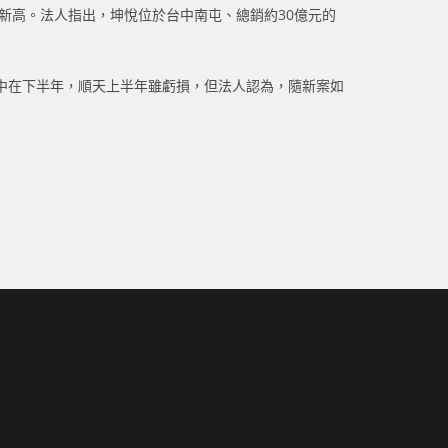
期新高。法人指出，坤悅位於台中南屯、總銷約30億元的
集中在下半年，順天上半年雖虧損，但法人認為，隨新案如