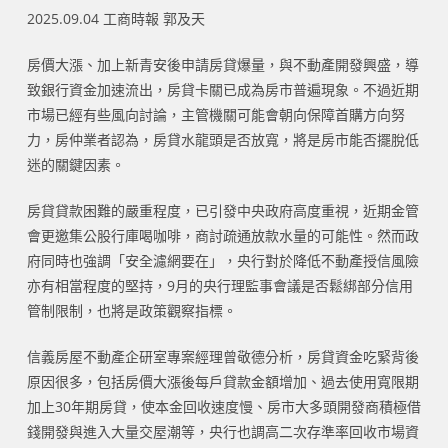
2025.09.04 工商時報 郭及天
房價大漲、加上新青安後申請房貸爆量，與不動產開發興盛，導
致銀行資金加速流出，房貸卡關已成為房市普遍現象。不過近期
市場已經有些風向討論，主管機關可能會朝向保障首購方向努
力，房仲業者認為，房貸水龍頭是否放寬，將是房市能否擺脫低
迷的關鍵因素。
房貸貸款困難的嚴重程度，已引發中央政府高度重視，近期金管
會更邀集公股行庫喝咖啡，商討疏通放款水量的可能性。然而政
府同時也強調「安全濾網要在」，央行對於降低不動產授信風險
亦有相當程度的堅持，9月的央行理監事會議是否鬆綁部分信用
管制限制，也將是政策觀察指標。
信義房屋不動產企研室專案經理曾敬德分析，房貸資金吃緊背後
原因很多，包括房價大漲後每戶貸款金額增加、過去使用寬限期
加上30年期房貸，使本金回收速度慢、房市大多頭開發商積極借
錢開發與進入大量交屋潮等，央行也調高二次存準率回收市場資