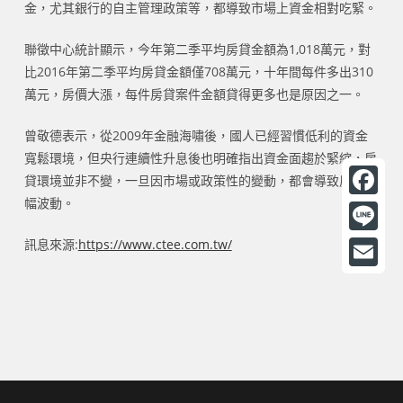
金，尤其銀行的自主管理政策等，都導致市場上資金相對吃緊。
聯徵中心統計顯示，今年第二季平均房貸金額為1,018萬元，對
比2016年第二季平均房貸金額僅708萬元，十年間每件多出310
萬元，房價大漲，每件房貸案件金額貸得更多也是原因之一。
曾敬德表示，從2009年金融海嘯後，國人已經習慣低利的資金
寬鬆環境，但央行連續性升息後也明確指出資金面趨於緊縮，房
貸環境並非不變，一旦因市場或政策性的變動，都會導致房市大
幅波動。
F
a
訊息來源:
https://www.ctee.com.tw/
L
c
i
E
e
n
m
b
e
a
o
i
o
l