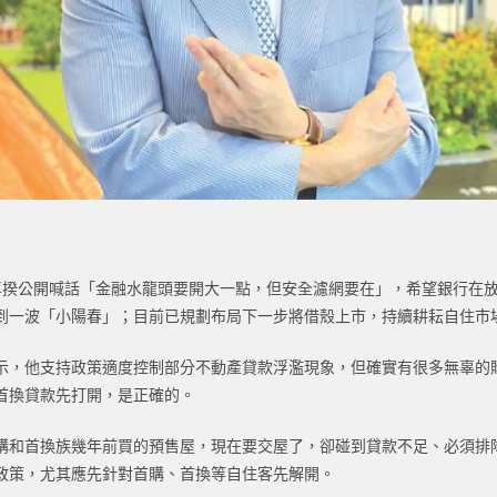
卓揆公開喊話「金融水龍頭要開大一點，但安全濾網要在」，希望銀行在
到一波「小陽春」；目前已規劃布局下一步將借殼上市，持續耕耘自住市
示，他支持政策適度控制部分不動產貸款浮濫現象，但確實有很多無辜的
首換貸款先打開，是正確的。
購和首換族幾年前買的預售屋，現在要交屋了，卻碰到貸款不足、必須排
政策，尤其應先針對首購、首換等自住客先解開。