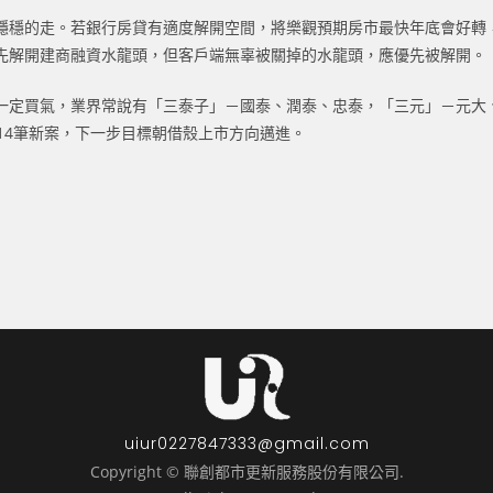
穩穩的走。若銀行房貸有適度解開空間，將樂觀預期房市最快年底會好轉
先解開建商融資水龍頭，但客戶端無辜被關掉的水龍頭，應優先被解開。
一定買氣，業界常說有「三泰子」－國泰、潤泰、忠泰，「三元」－元大
14筆新案，下一步目標朝借殼上市方向邁進。
uiur0227847333@gmail.com
Copyright © 聯創都市更新服務股份有限公司.