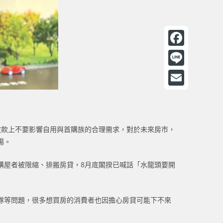
F
a
L
c
i
E
e
n
m
b
e
a
放款上不要影響自用與首購族的合理需求，對於未來房市，
o
i
場。
o
l
購屋者被限縮、排搬房貸，8月底閣揆已喊話「水龍頭要開
k
隊等問題，很多想買房的消費者也因擔心房貸可能下不來