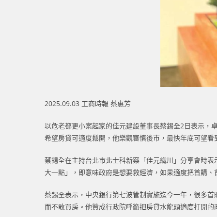
2025.09.03 工商時報 蔡惠芳
以危老都更小案起家的佳元建設董事長蔡錫全2日表示，
希望房貸可適度鬆開，他樂觀審慎後市，最快年底可望看
蔡錫全在主持台北市北士科新案「佳元織川」分享會時表
大一點」，即意味政府是想要救經濟，如果適度把首購、
蔡錫全表示，中央銀行第七波管制實施迄今一年，很多首
而不敢買房。他贊成行政院呼籲把房貸水龍頭適度打開的