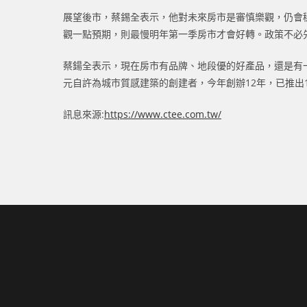
展望後市，蔡錫全表示，他對未來房市是審慎樂觀，仍會
觀一點預期，則最慢明年第一季房市才會好轉。政策不必
蔡鍚全表示，現在房市有品牌、地段優的好產品，還是有
元自許為城市質感建築的創建者，今年創辦12年，已推出
訊息來源:
https://www.ctee.com.tw/