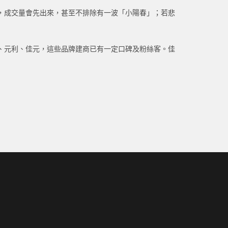
，成交量會先出來，甚至不排除有一波「小陽春」；若悲
、元利、佳元，這些品牌建商已有一定口碑及粉絲客。佳