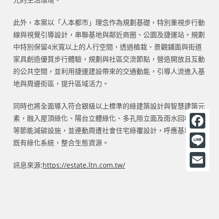
此外，本案以「人本都市」理念作為規劃基礎，特別重視步行動
線與視覺引導設計，串聯基地與鄰近商圈、公園及捷運站。規劃
中特別保留4米寬以上的人行空間，透過植栽、景觀鋪面與街道
家具創造優質步行體驗，規劃與社區交流節點，營造開放且互動
的公共空間，並利用捷運建設帶來的交通動能，引導人流進入基
地與周邊街區，提升區域活力。
同時也將全面導入符合銀級以上標準的綠建築設計與智慧建築元
素，融入屋頂綠化、陽台立體綠化、多孔隙立面及雨水回收系統
等節能減碳設施，並連動周遭社會住宅綠覆設計，呼應基地周邊
F
既有綠化系統，整合生態資源。
a
L
訊息來源:
https://estate.ltn.com.tw/
c
i
E
e
n
m
b
e
a
o