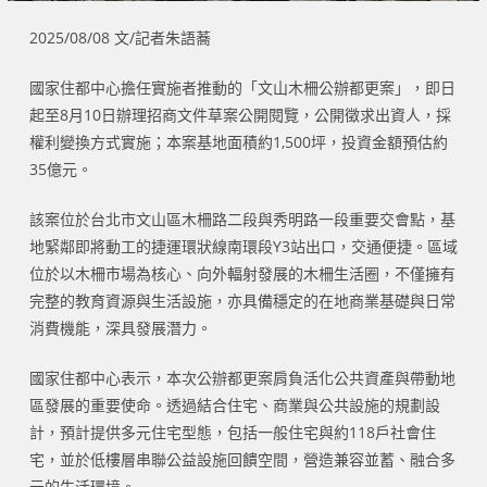
2025/08/08 文/記者朱語蕎
國家住都中心擔任實施者推動的「文山木柵公辦都更案」，即日
起至8月10日辦理招商文件草案公開閱覽，公開徵求出資人，採
權利變換方式實施；本案基地面積約1,500坪，投資金額預估約
35億元。
該案位於台北市文山區木柵路二段與秀明路一段重要交會點，基
地緊鄰即將動工的捷運環狀線南環段Y3站出口，交通便捷。區域
位於以木柵市場為核心、向外輻射發展的木柵生活圈，不僅擁有
完整的教育資源與生活設施，亦具備穩定的在地商業基礎與日常
消費機能，深具發展潛力。
國家住都中心表示，本次公辦都更案肩負活化公共資產與帶動地
區發展的重要使命。透過結合住宅、商業與公共設施的規劃設
計，預計提供多元住宅型態，包括一般住宅與約118戶社會住
宅，並於低樓層串聯公益設施回饋空間，營造兼容並蓄、融合多
元的生活環境。