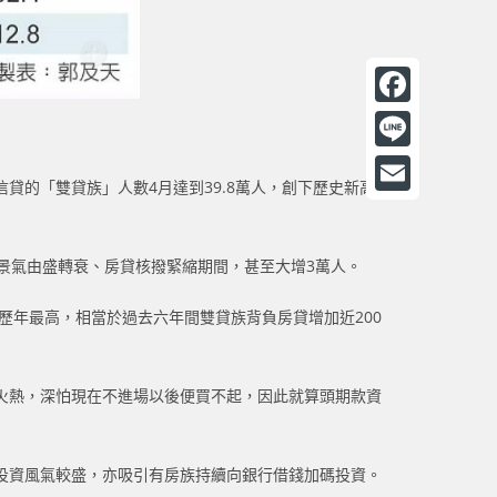
F
a
L
的「雙貸族」人數4月達到39.8萬人，創下歷史新高，
c
i
E
e
n
m
b
房市景氣由盛轉衰、房貸核撥緊縮期間，甚至大增3萬人。
e
a
o
i
是歷年最高，相當於過去六年間雙貸族背負房貸增加近200
o
l
k
火熱，深怕現在不進場以後便買不起，因此就算頭期款資
投資風氣較盛，亦吸引有房族持續向銀行借錢加碼投資。