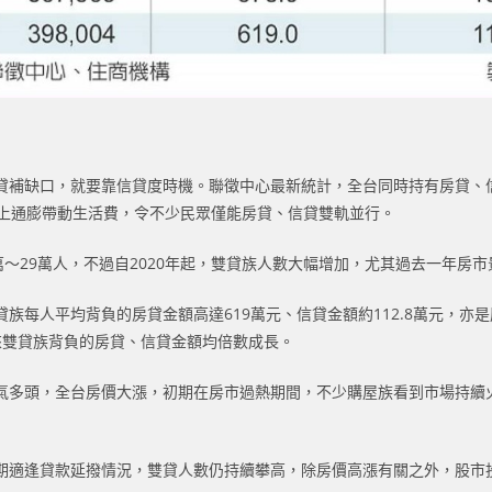
補缺口，就要靠信貸度時機。聯徵中心最新統計，全台同時持有房貸、信貸
加上通膨帶動生活費，令不少民眾僅能房貸、信貸雙軌並行。
28萬～29萬人，不過自2020年起，雙貸族人數大幅增加，尤其過去一年
族每人平均背負的房貸金額高達619萬元、信貸金額約112.8萬元，亦
年來雙貸族背負的房貸、信貸金額均倍數成長。
氣多頭，全台房價大漲，初期在房市過熱期間，不少購屋族看到市場持續
期適逢貸款延撥情況，雙貸人數仍持續攀高，除房價高漲有關之外，股市