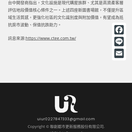
台中開發商指出，文化設施是現代購屋族群、尤其是高資產客層
評估地段價值核心條件之一。上述四座新圖書場館，不僅提升區
域生活質感，更強化社區的文化識別度與附加價值，有望成為抵
抗房市波動、保值抗跌助力。
訊息來源:
https://www.ctee.com.tw/
F
a
L
c
i
E
e
n
m
b
e
a
o
i
o
l
k
uiur0227847333@gmail.com
Copyright © 聯創都市更新服務股份有限公司.