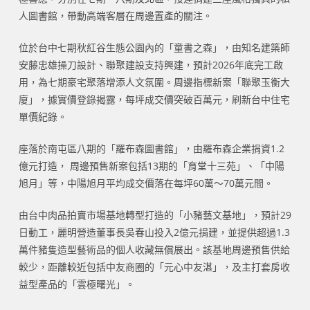
人圖書館，帶動高端客層在周邊置產的關注。
位於台中七期秋紅谷生態公園內的「童書之森」，由知名建築師
安藤忠雄操刀設計、聯聚建設支持興建，預計2026年底完工啟
用，為七期豪宅聚落增添人文氛圍。周邊指標新案「聯聚玉衡大
廈」，據實價登錄揭露，每坪成交價突破百萬元，刷新台中住宅
單價紀錄。
座落於南屯區八期的「羅布森圖書館」，由羅布森企業捐資1.2
億元打造， 周邊預售新案包括13期的「育堂十三苑」、「中陽
旭月」等，中陽旭月平均成交價落在每坪60萬～70萬元間。
由台中肉品拍賣市場基地轉型打造的「小豬藝文基地」，預計29
日動工，麗明營造董事長吳春山投入2億元捐建，並提供超過1.3
萬件豬隻造型藝術品的個人收藏無償展出。該基地周邊預售供給
較少，距離較近包括中友商圈的「元心中友湛」，及主打套房收
益型產品的「雲極曙光」。