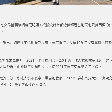
宅交易量萎縮幅度更明顯，根據統計七都總價超過當地豪宅限貸門檻的住
願。
央行祭出高總價住宅信用管制以來，豪宅限貸令長達10多年沒有鬆綁，貸
動能未見提升，2021下半年房地合一2.0上路，法人課稅標準比照自然
大幅降低，由於轉售閉鎖期拉長，使2021年豪宅交易量逐年下滑。
取許可制，私法人進軍豪宅市場更加受限，2024年房市景氣大熱，豪宅
華區小宅，豪宅房市遂逐步降溫。