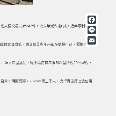
宅大樓交易共計242件，較去年減少逾6成，近年限制私人
F
a
L
款成數愈降愈低，讓交易量多年來都在低檔徘徊，價格也很
c
i
E
e
n
m
b
人，法人售屋獲利，從不論持有年限都以營所稅20％課稅，
e
a
o
i
o
交易量才明顯反彈。2024年第三季末，央行實施第七波信用
l
k