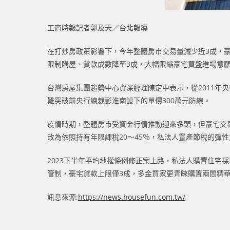
工商時報記者郭及天／台北報導
在打炒房政策影響下，今年整體房市交易量減少近3成，豪
限制購屋、貸款成數降至3成，大幅限縮豪宅買盤進場意
台灣房屋集團趨勢中心資深經理陳定中表示，從2011年
難突破前央行總裁彭淮南設下的單價300萬元防線。
疫情時期，整體房市受資金行情推動迎來多頭，但豪宅交易
改為依照持有年限課稅20～45％，私法人置產節稅的彈性
2023下半年平均地權條例修正案上路，私法人購置住宅採
管制，豪宅貸款上限僅3成，多金買家更青睞購置兩間精
訊息來源:
https://news.housefun.com.tw/