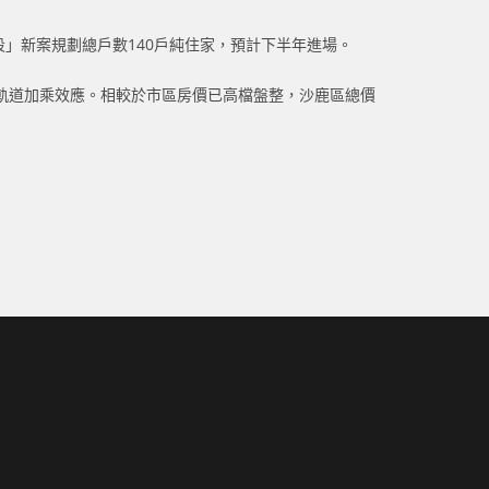
段」新案規劃總戶數140戶純住家，預計下半年進場。
軌道加乘效應。相較於市區房價已高檔盤整，沙鹿區總價