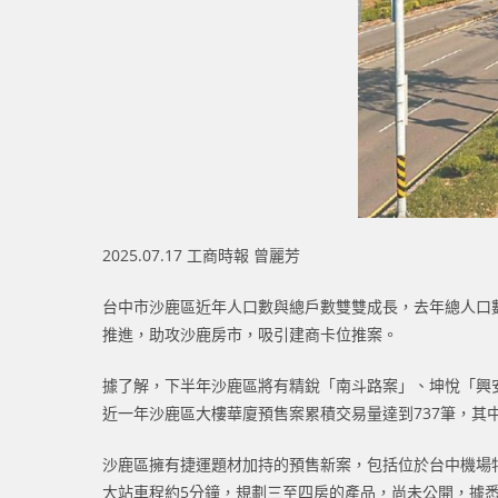
2025.07.17 工商時報 曾麗芳
台中市沙鹿區近年人口數與總戶數雙雙成長，去年總人口數
推進，助攻沙鹿房市，吸引建商卡位推案。
據了解，下半年沙鹿區將有精銳「南斗路案」、坤悅「興
近一年沙鹿區大樓華廈預售案累積交易量達到737筆，其
沙鹿區擁有捷運題材加持的預售新案，包括位於台中機場
大站車程約5分鐘，規劃三至四房的產品，尚未公開，據悉