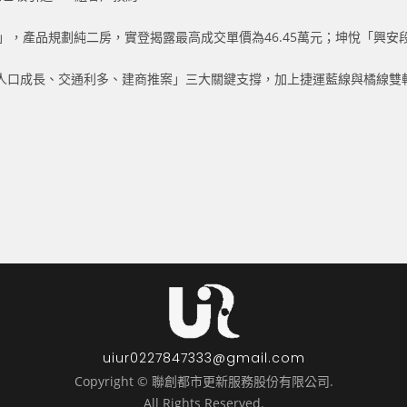
」，產品規劃純二房，實登揭露最高成交單價為46.45萬元；坤悅「興安
人口成長、交通利多、建商推案」三大關鍵支撐，加上捷運藍線與橘線雙
uiur0227847333@gmail.com
Copyright © 聯創都市更新服務股份有限公司.
All Rights Reserved.