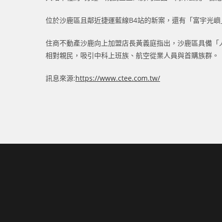
位於沙鹿區且鄰近捷運藍線B4站的新案，還有「富宇光嶼
住商不動產沙鹿向上加盟店長黃義庭指出，沙鹿區具備「
相對親民，吸引中科上班族、航空從業人員與首購族群。
訊息來源:
https://www.ctee.com.tw/