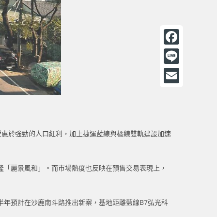
F
a
L
c
i
E
e
n
m
b
e
a
o
。受惠於強勁的人口紅利，加上捷運藍線與橘線雙軌建設加速
i
o
l
k
隆「麗景風和」。而市場熱度也反映在預售交易表現上，
半年預計在沙鹿南斗路推出新案，基地距離藍線B7弘光科